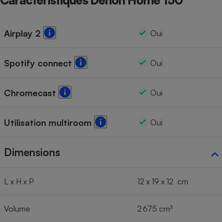
Caractéristiques Denon Home 150
Cafetière à expressos
Airplay 2
Oui
Spotify connect
Oui
Chromecast
Oui
Robot ménager
Utilisation multiroom
Oui
Dimensions
L x H x P
12 x 19 x 12 cm
Volume
2 675 cm³