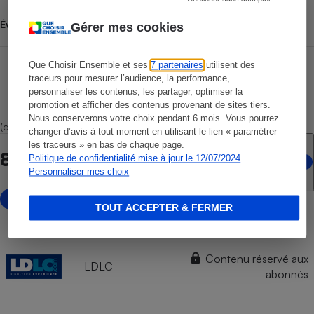
Évolution du prix moyen
Gérer mes cookies
Que Choisir Ensemble et ses
7 partenaires
utilisent des
traceurs pour mesurer l’audience, la performance,
personnaliser les contenus, les partager, optimiser la
promotion et afficher des contenus provenant de sites tiers.
Nous conserverons votre choix pendant 6 mois. Vous pourrez
(dont 5 marketplaces)
changer d’avis à tout moment en utilisant le lien « paramétrer
les traceurs » en bas de chaque page.
8 points de vente en ligne
Politique de confidentialité mise à jour le 12/07/2024
Personnaliser mes choix
avec marketplace
TOUT ACCEPTER & FERMER
Contenu réservé aux
LDLC
abonnés