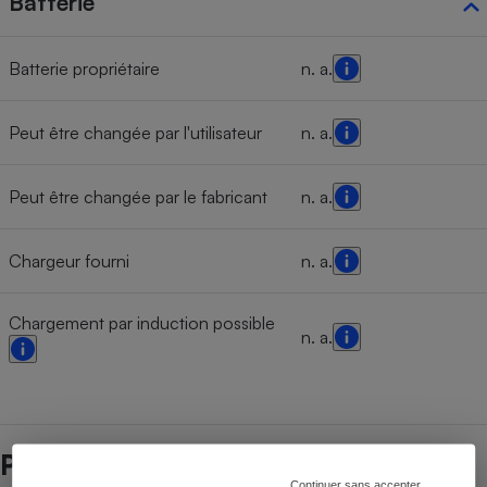
Batterie
Batterie propriétaire
n. a.
Peut être changée par l'utilisateur
n. a.
Peut être changée par le fabricant
n. a.
Chargeur fourni
n. a.
Chargement par induction possible
n. a.
Prix et magasins
Continuer sans accepter