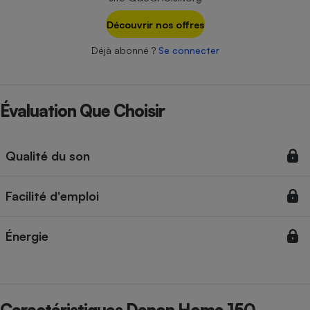
Téléphone mobile -
Smartphone
Découvrir nos offres
Plaque de cuisson à
induction
Déjà abonné ?
Se connecter
Climatiseur -
Évaluation Que Choisir
Ventilateur
Qualité du son
Antivirus
Climatiseur -
Ventilateur
Facilité d'emploi
Énergie