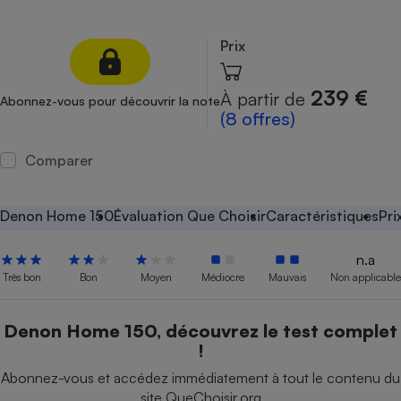
Petit électroménager - U
Complément
Prix
alimentaire
Mutuelle
Assurance emprunteur
239 €
À partir de
Abonnez-vous pour découvrir la note
(8 offres)
Comparer
Matelas
Champagne
bouteille
Banque en 
Denon Home 150
Évaluation Que Choisir
Caractéristiques
Pri
Téléviseur
Antimoustique
n.a
Lave-linge
Très bon
Bon
Moyen
Médiocre
Mauvais
Non applicable
Denon Home 150, découvrez le test complet
!
Radiateur électrique
Abonnez-vous et accédez immédiatement à tout le contenu du
site QueChoisir.org