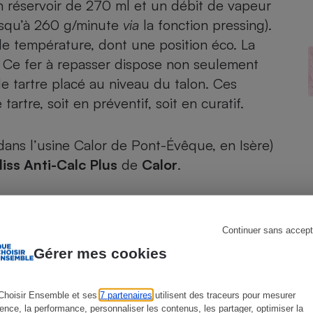
 réservoir de 270 ml et un débit de vapeur
usqu’à 260 g/minute
via
la fonction pressing).
de température, dont une position éco. La
. Ce fer à repasser dispose non seulement
s
Réfrigérateur
de tartre placé au niveau du talon. Ces
rtre, soit en préventif, soit en curatif.
ans l’usine Calor de Pont-Évêque, en Isère)
liss Anti-Calc Plus
de
Calor
.
Continuer sans accept
Gérer mes cookies
Choisir Ensemble et ses
7 partenaires
utilisent des traceurs pour mesurer
ience, la performance, personnaliser les contenus, les partager, optimiser la