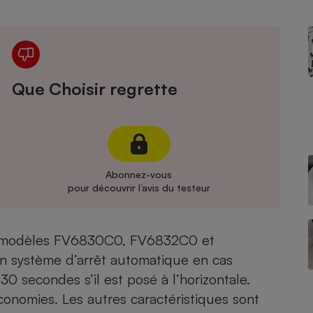
Électricité - Gaz
Appareil photo
numérique
Four encastrable
Que Choisir regrette
Lessive
Abonnez-vous
pour découvrir l’avis du testeur
Aspirateur
 modèles
FV6830C0
,
FV6832C0
et
un système d’arrêt automatique en cas
 30 secondes s’il est posé à l’horizontale.
économies. Les autres caractéristiques sont