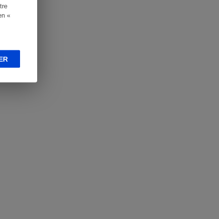
tre
en «
ER