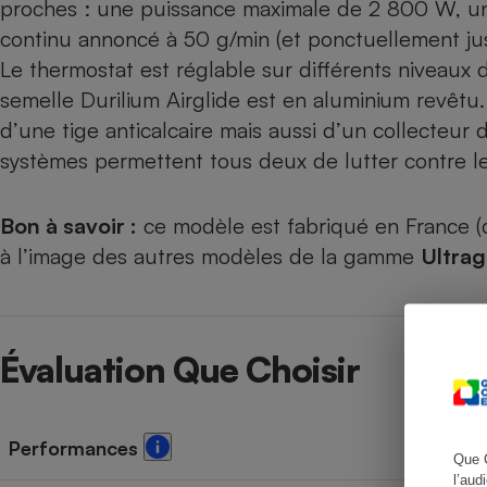
proches : une puissance maximale de 2 800 W, un
continu annoncé à 50 g/min (et ponctuellement j
Le thermostat est réglable sur différents niveaux 
semelle Durilium Airglide est en aluminium revêtu
Cafetière à expresso
d’une tige anticalcaire mais aussi d’un collecteur 
systèmes permettent tous deux de lutter contre le ta
Bon à savoir :
ce modèle est fabriqué en France (d
à l’image des autres modèles de la gamme
Ultrag
Robot ménager
Évaluation Que Choisir
Performances
Que 
l’aud