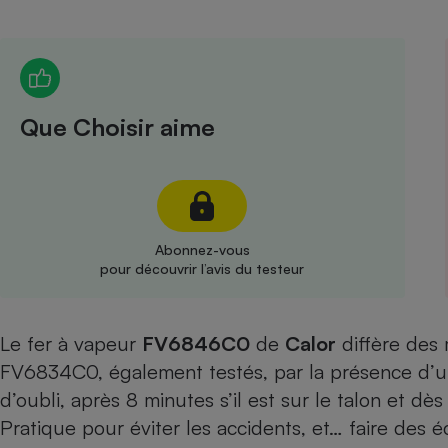
Radiateur électrique
Téléphone mobile -
Smartphone
Plaque de cuisson à
Que Choisir aime
induction
Climatiseur -
Ventilateur
Abonnez-vous
pour découvrir l’avis du testeur
Antivirus
Climatiseur -
Le fer à vapeur
FV6846C0
de
Calor
Ventilateur
diffère des
FV6834C0
, également testés, par la présence d’
d’oubli, après 8 minutes s’il est sur le talon et dès
Pratique pour éviter les accidents, et… faire des 