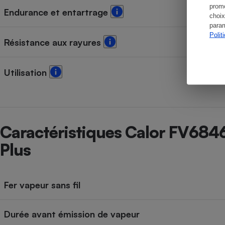
promo
Endurance et entartrage
choix
param
Polit
Résistance aux rayures
Utilisation
Caractéristiques Calor FV6846
Plus
Fer vapeur sans fil
Durée avant émission de vapeur