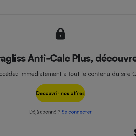
- Ustensile
Foie gras
Aide auditive
r
Assurance vie
liss Anti-Calc Plus, découvrez
ccédez immédiatement à tout le contenu du site Q
Poêle à granulés
gne - Comment choisir une
lle de champagne
en ligne
Découvrir nos offres
Ordinateur portable
Crème solaire
Lave-vaisselle
Déjà abonné ?
Se connecter