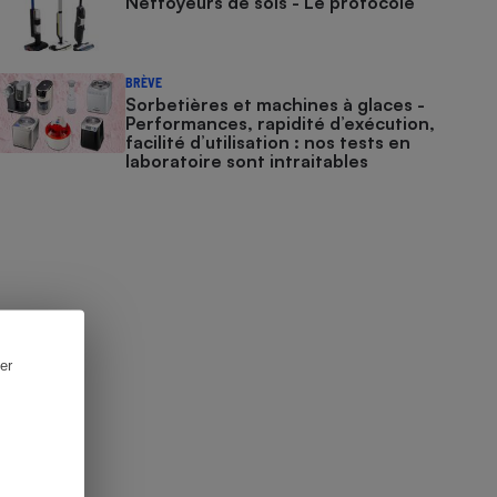
Nettoyeurs de sols - Le protocole
BRÈVE
Sorbetières et machines à glaces​​​​​​ -
Performances, rapidité d’exécution,
facilité d’utilisation : nos tests en
laboratoire sont intraitables
er