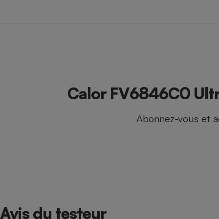
Internet
Gros électroménager
Téléphonie
Petit électroménager 
Complément
alimentaire
Mutuelle
Assurance emprunteu
Calor FV6846C0 Ultrag
Abonnez-vous et a
Matelas
Champa
boutei
Banque 
Téléviseur
Antimoustique
Lave-linge
Avis du testeur