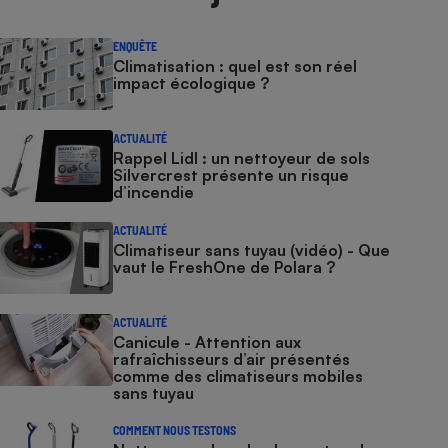
ENQUÊTE
Climatisation : quel est son réel
impact écologique ?
ACTUALITÉ
Rappel Lidl : un nettoyeur de sols
Silvercrest présente un risque
d’incendie
ACTUALITÉ
Climatiseur sans tuyau (vidéo) - Que
vaut le FreshOne de Polara ?
ACTUALITÉ
Canicule - Attention aux
rafraîchisseurs d’air présentés
comme des climatiseurs mobiles
sans tuyau
COMMENT NOUS TESTONS