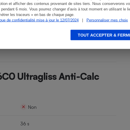
tion et afficher des contenus provenant de sites tiers. Nous conserverons vo
 pendant 6 mois. Vous pourrez changer d’avis à tout moment en utilisant le li
étrer les traceurs » en bas de chaque page.
ique de confidentialité mise à jour le 12/07/2024
|
Personnaliser mes choix
TOUT ACCEPTER & FERM
C0 Ultragliss Anti-Calc
Non
36 s