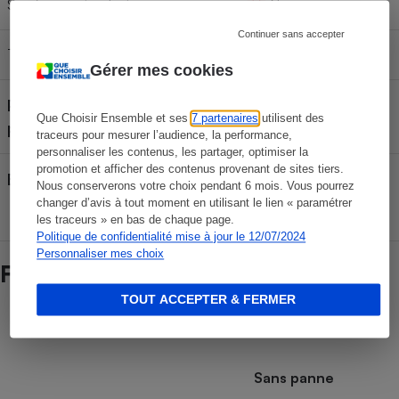
Système anti-calcaire permanent
Non
Continuer sans accepter
Témoin de nettoyage
Non
Gérer mes cookies
Pays de fabrication (déclaré
France
Que Choisir Ensemble et ses
7 partenaires
utilisent des
par le fabricant)
traceurs pour mesurer l’audience, la performance,
personnaliser les contenus, les partager, optimiser la
promotion et afficher des contenus provenant de sites tiers.
EAN
Nous conserverons votre choix pendant 6 mois. Vous pourrez
changer d’avis à tout moment en utilisant le lien « paramétrer
les traceurs » en bas de chaque page.
Politique de confidentialité mise à jour le 12/07/2024
Personnaliser mes choix
Fiabilité des marques
TOUT ACCEPTER & FERMER
Durée de vie des marques
Sans panne