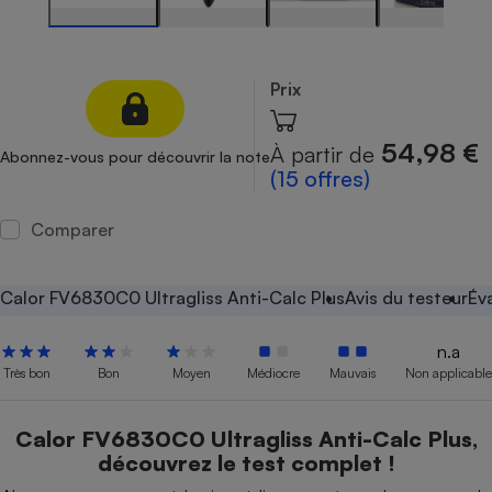
Petit électroménager - U
Complément
alimentaire
Prix
Mutuelle
Assurance emprunteur
54,98 €
À partir de
Abonnez-vous pour découvrir la note
(15 offres)
Matelas
Champagne
Comparer
bouteille
Banque en 
Téléviseur
Calor FV6830C0 Ultragliss Anti-Calc Plus
Avis du testeur
Év
Antimoustique
Lave-linge
n.a
Très bon
Bon
Moyen
Médiocre
Mauvais
Non applicable
Radiateur électrique
Calor FV6830C0 Ultragliss Anti-Calc Plus,
découvrez le test complet !