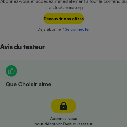
Abonnez-vous et accédez immédiatement à tout le contenu du
Téléphone mobile -
site QueChoisir.org
Smartphone
Plaque de cuisson à
induction
Découvrir nos offres
Déjà abonné ?
Se connecter
Climatiseur -
Avis du testeur
Ventilateur
Antivirus
Climatiseur -
Ventilateur
Que Choisir aime
Abonnez-vous
pour découvrir l’avis du testeur