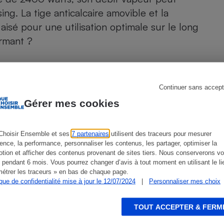
Électricité - Gaz
ng. La tige anticalcaire amovible et la
isé pour une utilisation optimale sur le long
Appareil photo
ormant ?
numérique
Four encastrable
ans fil ont été testés par
Que Choisir
, parmi
0C0
.
Continuer sans accept
Gérer mes cookies
Lessive
Choisir Ensemble et ses
7 partenaires
utilisent des traceurs pour mesurer
ience, la performance, personnaliser les contenus, les partager, optimiser la
ien que non-exhaustive. À l’exception des autorisations
tion et afficher des contenus provenant de sites tiers. Nous conserverons vo
de
La Note Que Choisir
, il n’existe aucune relation
Aspirateur
 pendant 6 mois. Vous pourrez changer d’avis à tout moment en utilisant le li
encés.
étrer les traceurs » en bas de chaque page.
ique de confidentialité mise à jour le 12/07/2024
|
Personnaliser mes choix
TOUT ACCEPTER & FERM