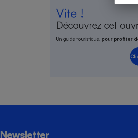
Vite !
Découvrez cet ouv
Cafetière à expresso
Un guide touristique,
pour profiter d
Cli
Robot ménager
Newsletter