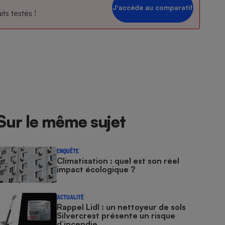
Jʼaccède au comparatif
ts testés !
Sur le même sujet
ENQUÊTE
Climatisation : quel est son réel
impact écologique ?
ACTUALITÉ
Rappel Lidl : un nettoyeur de sols
Silvercrest présente un risque
d’incendie