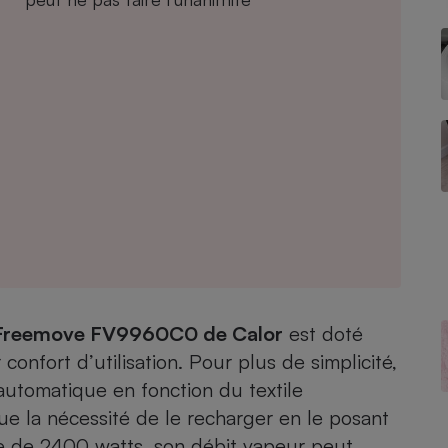
- Ustensile
Foie gras
Aide auditive
r
Assurance vie
Poêle à granulés
gne - Comment choisir une
lle de champagne
en ligne
Ordinateur portable
Freemove FV9960C0 de Calor
est doté
Crème solaire
Lave-vaisselle
confort d’utilisation. Pour plus de simplicité,
automatique en fonction du textile
que la nécessité de le recharger en le posant
e de 2400 watts, son débit vapeur peut