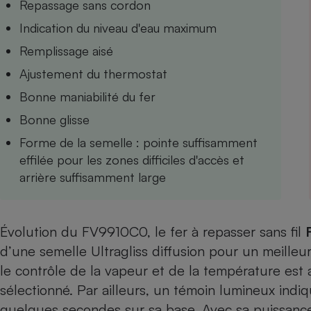
Repassage sans cordon
Internet
Indication du niveau d'eau maximum
Gros électroménager
Téléphonie
Remplissage aisé
Petit électroménager 
Ajustement du thermostat
Complément
alimentaire
Bonne maniabilité du fer
Mutuelle
Assurance emprunteu
Bonne glisse
Forme de la semelle : pointe suffisamment
effilée pour les zones difficiles d'accès et
Matelas
arrière suffisamment large
Champa
boutei
Banque 
Téléviseur
Évolution du
FV9910C0
, le fer à repasser sans fil
Antimoustique
Lave-linge
d’une semelle Ultragliss diffusion pour un meilleur 
le contrôle de la vapeur et de la température est 
sélectionné. Par ailleurs, un témoin lumineux indi
quelques secondes sur sa base. Avec sa puissanc