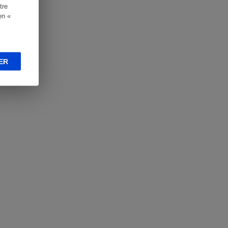
tre
en «
ER