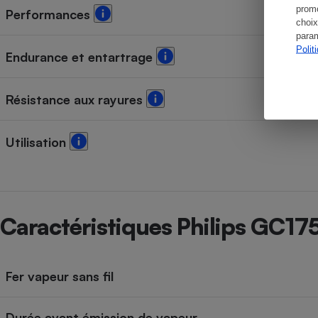
promo
Performances
choix
param
Polit
Endurance et entartrage
Résistance aux rayures
Utilisation
Caractéristiques Philips GC1
Fer vapeur sans fil
Durée avant émission de vapeur