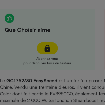
Radiateur électrique
Téléphone mobile -
Smartphone
Plaque de cuisson à
Que Choisir aime
induction
Climatiseur -
Ventilateur
Abonnez-vous
pour découvrir l’avis du testeur
Antivirus
Climatiseur -
Le
GC1752/30 EasySpeed
est un fer à repasser
Ventilateur
Chine. Vendu une trentaine d’euros, il vient conc
Calor dont fait partie
le FV3950C0, également tes
maximale de 2 000 W. Sa fonction Steamboost rev