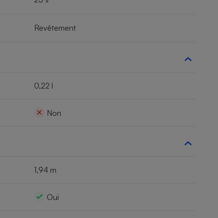
Revêtement
0,22 l
Non
1,94 m
Oui