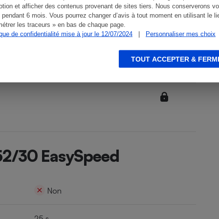
tion et afficher des contenus provenant de sites tiers. Nous conserverons vo
 pendant 6 mois. Vous pourrez changer d’avis à tout moment en utilisant le li
étrer les traceurs » en bas de chaque page.
ique de confidentialité mise à jour le 12/07/2024
|
Personnaliser mes choix
TOUT ACCEPTER & FERM
752/30 EasySpeed
Non
25 s