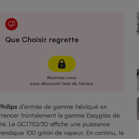
Électricité - Gaz
Appareil photo
numérique
Four encastrable
Que Choisir regrette
Lessive
Abonnez-vous
pour découvrir l’avis du testeur
Aspirateur
Philips
d’entrée de gamme fabriqué en
urrencer frontalement la gamme Easygliss de
té
. Le GC1752/30 affiche une puissance
endique 100 g/min de vapeur. En continu, le