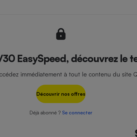
- Ustensile
Foie gras
Aide auditive
r
Assurance vie
/30 EasySpeed, découvrez le te
ccédez immédiatement à tout le contenu du site Q
Poêle à granulés
gne - Comment choisir une
lle de champagne
en ligne
Découvrir nos offres
Ordinateur portable
Crème solaire
Lave-vaisselle
Déjà abonné ?
Se connecter