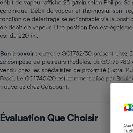
débit de vapeur affiche 25 g/min selon Philips. S
céramique. Débit de vapeur et thermostat sont ré
fonction de détartrage sélectionnable via la positi
de débit de vapeur. Une position Éco est égalemen
Cafetière à expresso
est de 220 ml.
Bon à savoir :
outre le GC1752/30 présent chez D
se compose de plusieurs modèles. Le GC1751/80 e
vendu chez les spécialistes de proximité (Extra, P
Fnac). Le GC1740/20 est commercialisé par Boula
trouverez chez Cdiscount.
Robot ménager
Évaluation Que Choisir
Que 
l’aud