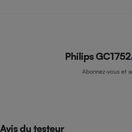
Internet
Gros électroménager
Téléphonie
Petit électroménager 
Complément
alimentaire
Mutuelle
Assurance emprunteu
Philips GC1752
Abonnez-vous et a
Matelas
Champa
boutei
Banque 
Téléviseur
Antimoustique
Lave-linge
Avis du testeur