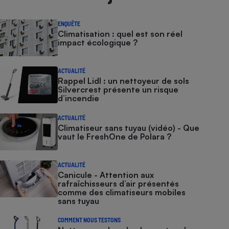
ENQUÊTE
Climatisation : quel est son réel
impact écologique ?
ACTUALITÉ
Rappel Lidl : un nettoyeur de sols
Silvercrest présente un risque
d’incendie
ACTUALITÉ
Climatiseur sans tuyau (vidéo) - Que
vaut le FreshOne de Polara ?
ACTUALITÉ
Canicule - Attention aux
rafraîchisseurs d’air présentés
comme des climatiseurs mobiles
sans tuyau
COMMENT NOUS TESTONS