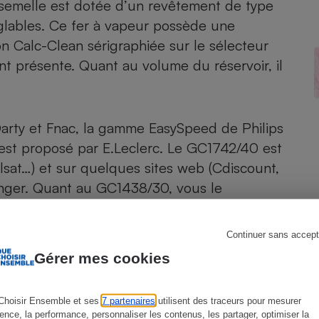
a semelle est dotée d’un revêtement de type
glables. Ce fer à vapeur possède une
on Calc-Clean sérigraphiée sur le sélecteur
t présente. Quant au volume du réservoir, il
s
Réfrigérateur
arty et Fnac, la gamme EasySpeed de Philips
st proposé par E.Leclerc. Le GC1742/40 est
ulsat…) et sur quelques sites web (Cdiscount,
nger. Quant au GC1438/30, vous le
Continuer sans accept
Gérer mes cookies
Choisir Ensemble et ses
7 partenaires
utilisent des traceurs pour mesurer
ience, la performance, personnaliser les contenus, les partager, optimiser la