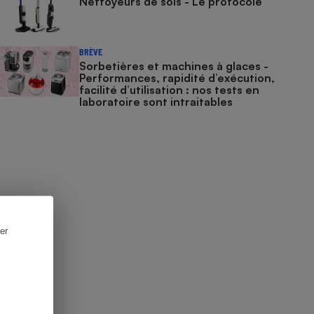
Nettoyeurs de sols - Le protocole
BRÈVE
Sorbetières et machines à glaces​​​​​​ -
Performances, rapidité d’exécution,
facilité d’utilisation : nos tests en
laboratoire sont intraitables
er