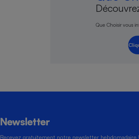
Découvrez
Que Choisir vous inf
Cafetière à expresso
Cliq
Robot ménager
Newsletter
Recevez gratuitement notre newsletter hebdomadaire ! 