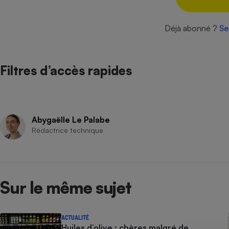
Internet
Déjà abonné ?
Se
Gros électroménager
Téléphonie
Petit électroménager 
Complément
alimentaire
Filtres d’accès rapides
Mutuelle
Assurance emprunteu
Abygaëlle Le Palabe
Matelas
Rédactrice technique
Champa
boutei
Banque 
Téléviseur
Antimoustique
Lave-linge
Sur le même sujet
ACTUALITÉ
Huiles d’olive : chères malgré de