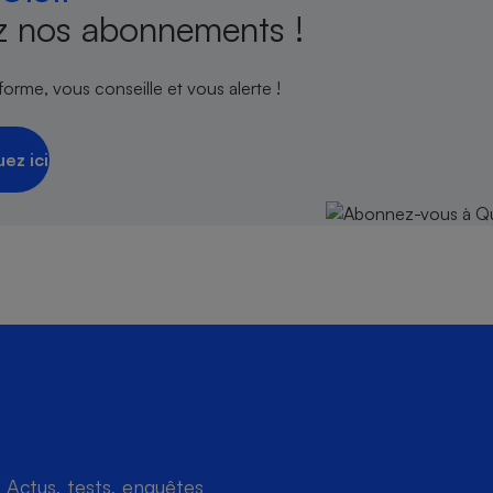
 nos abonnements !
orme, vous conseille et vous alerte !
s
Réfrigérateur
uez ici
Actus, tests, enquêtes