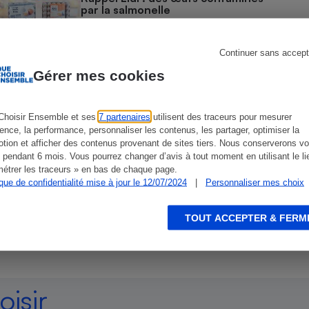
Électricité - Gaz
par la salmonelle
Appareil photo
Continuer sans accept
numérique
COMMENT NOUS TESTONS
Four encastrable
Gérer mes cookies
Mayonnaises - Le protocole
Choisir Ensemble et ses
7 partenaires
utilisent des traceurs pour mesurer
ience, la performance, personnaliser les contenus, les partager, optimiser la
ACTUALITÉ
Lessive
tion et afficher des contenus provenant de sites tiers. Nous conserverons vo
Prix de la baguette - Des écarts
 pendant 6 mois. Vous pourrez changer d’avis à tout moment en utilisant le li
faramineux
étrer les traceurs » en bas de chaque page.
ique de confidentialité mise à jour le 12/07/2024
|
Personnaliser mes choix
TOUT ACCEPTER & FERM
Aspirateur
isir