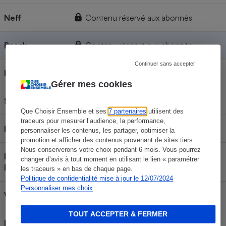
Neff
Contenu réservé aux abonnés
Bosch
Contenu réservé aux abonnés
Continuer sans accepter
Hotpoint
Contenu réservé aux abonnés
Gérer mes cookies
Sauter
Contenu réservé aux abonnés
Que Choisir Ensemble et ses
7 partenaires
utilisent des
traceurs pour mesurer l’audience, la performance,
Electrolux
Contenu réservé aux abonnés
personnaliser les contenus, les partager, optimiser la
promotion et afficher des contenus provenant de sites tiers.
Nous conserverons votre choix pendant 6 mois. Vous pourrez
De
changer d’avis à tout moment en utilisant le lien « paramétrer
Contenu réservé aux abonnés
Dietrich
les traceurs » en bas de chaque page.
Politique de confidentialité mise à jour le 12/07/2024
Personnaliser mes choix
Whirlpool
Contenu réservé aux abonnés
TOUT ACCEPTER & FERMER
Brandt
Contenu réservé aux abonnés