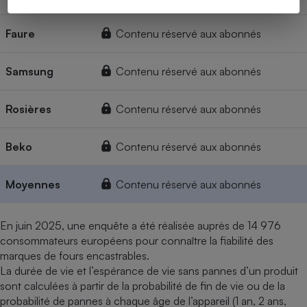
Faure
Contenu réservé aux abonnés
Samsung
Contenu réservé aux abonnés
Rosières
Contenu réservé aux abonnés
Beko
Contenu réservé aux abonnés
Moyennes
Contenu réservé aux abonnés
En juin 2025, une enquête a été réalisée auprès de 14 976
consommateurs européens pour connaître la fiabilité des
marques de fours encastrables.
La durée de vie et l’espérance de vie sans pannes d’un produit
sont calculées à partir de la probabilité de fin de vie ou de la
probabilité de pannes à chaque âge de l’appareil (1 an, 2 ans,