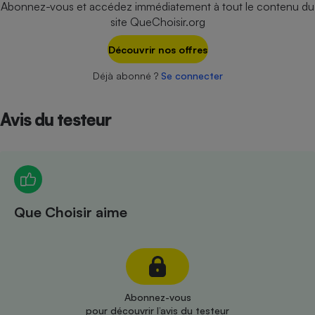
Abonnez-vous et accédez immédiatement à tout le contenu du
Téléphone mobile -
Smartphone
site QueChoisir.org
Plaque de cuisson à
induction
Découvrir nos offres
Déjà abonné ?
Se connecter
Climatiseur -
Ventilateur
Avis du testeur
Antivirus
Climatiseur -
Ventilateur
Que Choisir aime
Abonnez-vous
pour découvrir l’avis du testeur