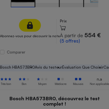
Petit électroménager - U
Complément
alimentaire
Mutuelle
Prix
Assurance emprunteur
554 €
À partir de
Abonnez-vous pour découvrir la note
(5 offres)
Matelas
Champagne
Comparer
bouteille
Banque en 
Téléviseur
Bosch HBA573BR0
Avis du testeur
Évaluation Que Choisir
Ca
Antimoustique
Lave-linge
n.a
Très bon
Bon
Moyen
Médiocre
Mauvais
Non applicable
Radiateur électrique
Bosch HBA573BR0, découvrez le test
complet !