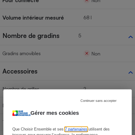
Four connecté
Non
Volume intérieur mesuré
68 l
Nombre de gradins
5
Gradins amovibles
Non
Accessoires
Nombre de grilles
2
Continuer sans accepter
Nombre de plats lèchefrites
1
Gérer mes cookies
Tournebroche
Non
Que Choisir Ensemble et ses
7 partenaires
utilisent des
traceurs pour mesurer l’audience, la performance,