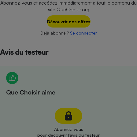
Abonnez-vous et accédez immédiatement à tout le contenu du
Téléphone mobile -
Smartphone
site QueChoisir.org
Plaque de cuisson à
induction
Découvrir nos offres
Déjà abonné ?
Se connecter
Climatiseur -
Ventilateur
Avis du testeur
Antivirus
Climatiseur -
Ventilateur
Que Choisir aime
Abonnez-vous
pour découvrir l’avis du testeur