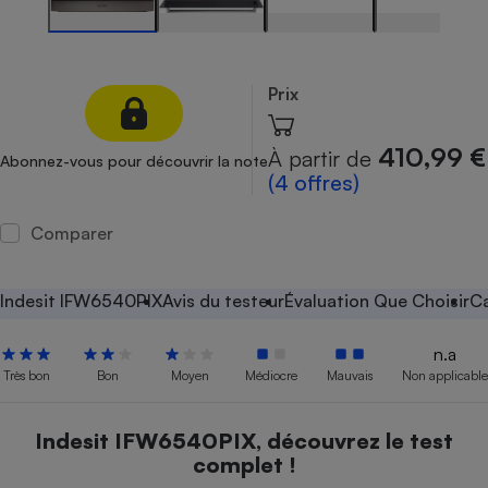
Petit électroménager - U
Complément
alimentaire
Mutuelle
Prix
Assurance emprunteur
410,99 €
À partir de
Abonnez-vous pour découvrir la note
(4 offres)
Matelas
Champagne
Comparer
bouteille
Banque en 
Téléviseur
Indesit IFW6540PIX
Avis du testeur
Évaluation Que Choisir
Ca
Antimoustique
Lave-linge
n.a
Très bon
Bon
Moyen
Médiocre
Mauvais
Non applicable
Radiateur électrique
Indesit IFW6540PIX, découvrez le test
complet !