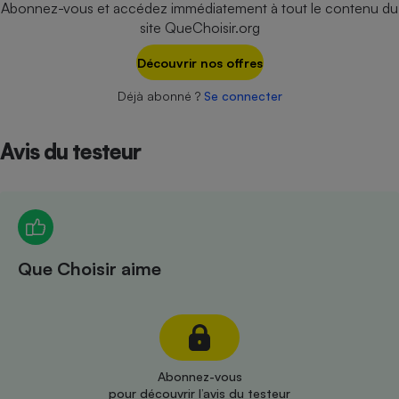
Abonnez-vous et accédez immédiatement à tout le contenu du
Téléphone mobile -
Smartphone
site QueChoisir.org
Plaque de cuisson à
induction
Découvrir nos offres
Déjà abonné ?
Se connecter
Climatiseur -
Ventilateur
Avis du testeur
Antivirus
Climatiseur -
Ventilateur
Que Choisir aime
Abonnez-vous
pour découvrir l’avis du testeur