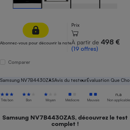
Petit électroménager - U
Complément
alimentaire
Mutuelle
Prix
Assurance emprunteur
498 €
À partir de
Abonnez-vous pour découvrir la note
(19 offres)
Matelas
Champagne
Comparer
bouteille
Banque en 
Téléviseur
Samsung NV7B4430ZAS
Avis du testeur
Évaluation Que Choi
Antimoustique
Lave-linge
n.a
Très bon
Bon
Moyen
Médiocre
Mauvais
Non applicable
Radiateur électrique
Samsung NV7B4430ZAS, découvrez le test
complet !