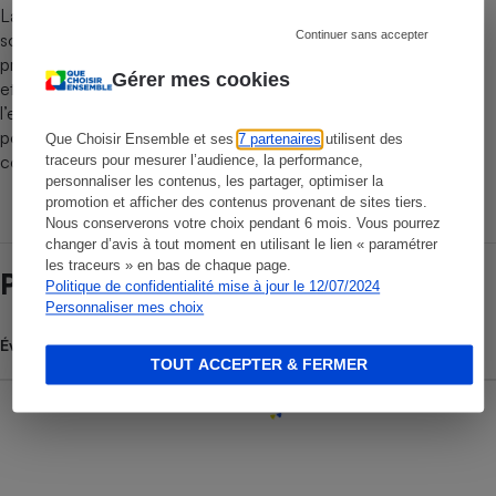
La durée de vie et l’espérance de vie sans pannes d’un produit
Continuer sans accepter
sont calculées à partir de la probabilité de fin de vie ou de la
probabilité de pannes à chaque âge de l’appareil (1 an, 2 ans,
Gérer mes cookies
etc.). Cette méthode est celle actuellement en usage pour
l’estimation de l’espérance de vie à la naissance de la
population. Les appareils de seconde main ne sont pas pris en
Que Choisir Ensemble et ses
7 partenaires
utilisent des
compte.
traceurs pour mesurer l’audience, la performance,
personnaliser les contenus, les partager, optimiser la
promotion et afficher des contenus provenant de sites tiers.
Nous conserverons votre choix pendant 6 mois. Vous pourrez
changer d’avis à tout moment en utilisant le lien « paramétrer
les traceurs » en bas de chaque page.
Prix et magasins
Politique de confidentialité mise à jour le 12/07/2024
Personnaliser mes choix
Évolution du prix moyen
TOUT ACCEPTER & FERMER