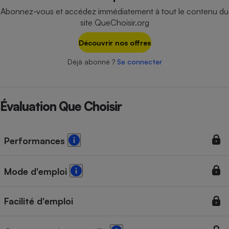
Téléphone mobile -
Abonnez-vous et accédez immédiatement à tout le contenu du
Smartphone
site QueChoisir.org
Plaque de cuisson à
induction
Découvrir nos offres
Déjà abonné ?
Se connecter
Climatiseur -
Ventilateur
Évaluation Que Choisir
Antivirus
Climatiseur -
Performances
Ventilateur
Mode d'emploi
Facilité d'emploi