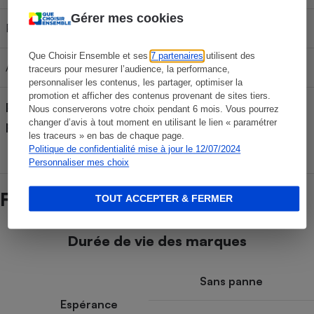
Gérer mes cookies
Plateau tournant
Oui
Que Choisir Ensemble et ses
7 partenaires
utilisent des
Arrêt du plateau tournant
Non
traceurs pour mesurer l’audience, la performance,
personnaliser les contenus, les partager, optimiser la
promotion et afficher des contenus provenant de sites tiers.
Pays de fabrication (déclaré
Nous conserverons votre choix pendant 6 mois. Vous pourrez
Chine
par le fabricant)
changer d’avis à tout moment en utilisant le lien « paramétrer
les traceurs » en bas de chaque page.
Politique de confidentialité mise à jour le 12/07/2024
Personnaliser mes choix
Fiabilité des marques
TOUT ACCEPTER & FERMER
Durée de vie des marques
Sans panne
Espérance