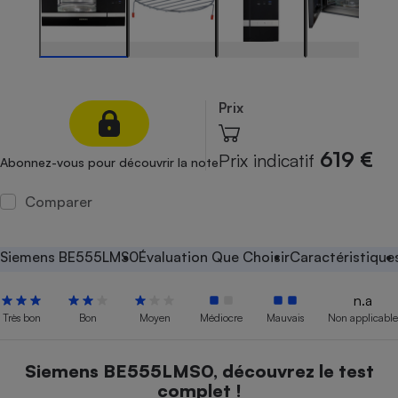
Petit électroménager - U
Complément
alimentaire
Mutuelle
Assurance emprunteur
Prix
619 €
Prix indicatif
Abonnez-vous pour découvrir la note
Matelas
Champagne
bouteille
Comparer
Banque en 
Téléviseur
Antimoustique
Siemens BE555LMS0
Évaluation Que Choisir
Caractéristique
Lave-linge
n.a
Très bon
Bon
Moyen
Médiocre
Mauvais
Non applicable
Radiateur électrique
Siemens BE555LMS0, découvrez le test
complet !