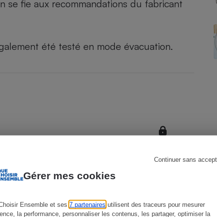
l’on se fie aux recommandations du fabricant
galement été testé en
mode évacuation
.
s
Réfrigérateur
Continuer sans accept
Gérer mes cookies
Choisir Ensemble et ses
7 partenaires
utilisent des traceurs pour mesurer
ience, la performance, personnaliser les contenus, les partager, optimiser la