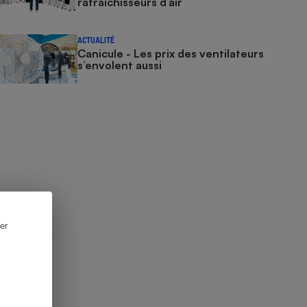
rafraîchisseurs d’air
ACTUALITÉ
Canicule - Les prix des ventilateurs
s’envolent aussi
er