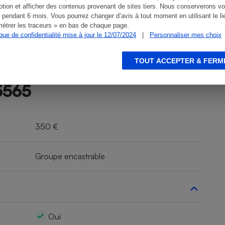
tion et afficher des contenus provenant de sites tiers. Nous conserverons vo
 pendant 6 mois. Vous pourrez changer d’avis à tout moment en utilisant le li
étrer les traceurs » en bas de chaque page.
ique de confidentialité mise à jour le 12/07/2024
|
Personnaliser mes choix
TOUT ACCEPTER & FERM
5565
350 €
Groupe encastrable
Oui