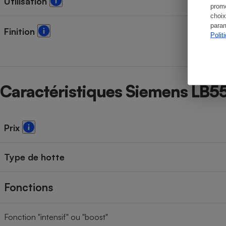
Utilisation
promo
choix
param
Finition
Polit
Caractéristiques Siemens LB5
Prix
Type de hotte
Fonctions
Fonction "intensif" ou "boost"