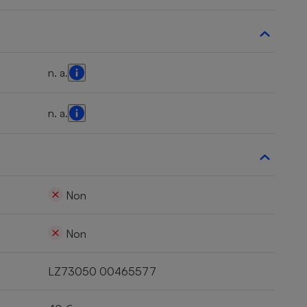
n. a.
n. a.
Non
Non
LZ73050 00465577