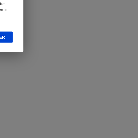
tre
en «
ER