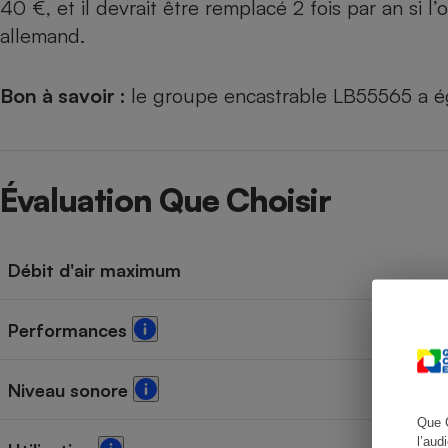
40 €, et il devrait être remplacé 2 fois par an si 
allemand.
Bon à savoir :
le groupe encastrable LB55565 a é
Cafetière à expresso
Évaluation Que Choisir
Débit d'air maximum
Robot ménager
Performances
Niveau sonore
Que 
l’aud