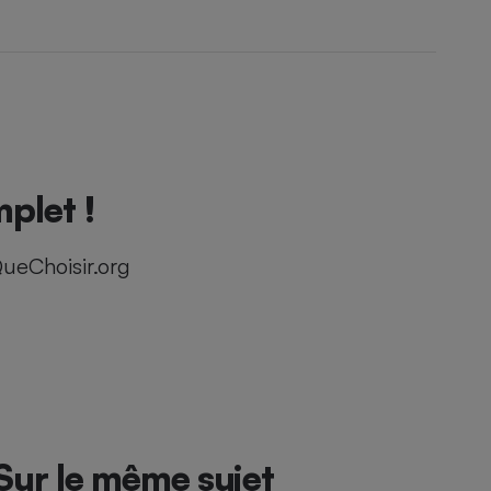
plet !
ueChoisir.org
Sur le même sujet