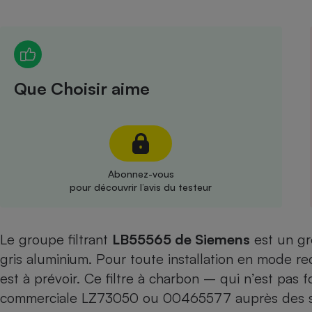
Radiateur électrique
Téléphone mobile -
Smartphone
Plaque de cuisson à
Que Choisir aime
induction
Climatiseur -
Ventilateur
Abonnez-vous
pour découvrir l’avis du testeur
Antivirus
Climatiseur -
Le groupe filtrant
LB55565 de Siemens
Ventilateur
est un gr
gris aluminium. Pour toute installation en mode re
est à prévoir. Ce filtre à charbon – qui n’est pas 
commerciale LZ73050 ou 00465577 auprès des serv