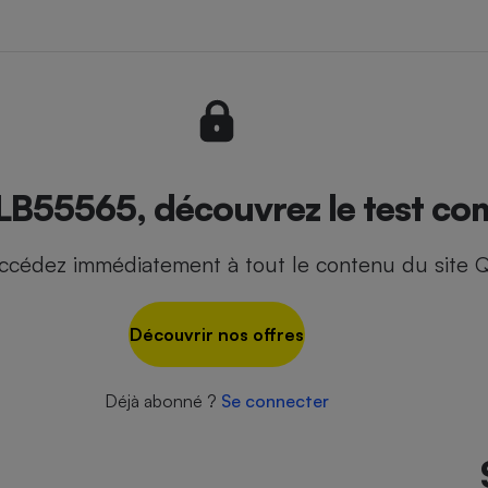
- Ustensile
Foie gras
Aide auditive
r
Assurance vie
LB55565, découvrez le test com
ccédez immédiatement à tout le contenu du site Q
Poêle à granulés
gne - Comment choisir une
lle de champagne
en ligne
Découvrir nos offres
Ordinateur portable
Crème solaire
Lave-vaisselle
Déjà abonné ?
Se connecter