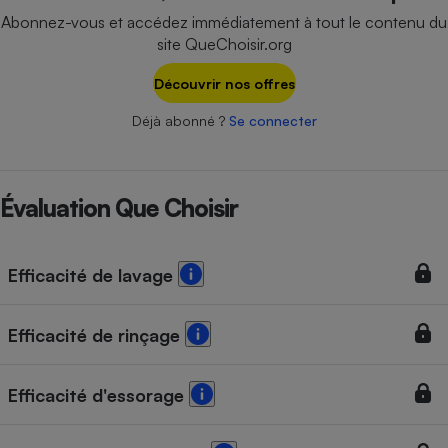
Téléphone mobile -
Abonnez-vous et accédez immédiatement à tout le contenu du
Smartphone
site QueChoisir.org
Plaque de cuisson à
induction
Découvrir nos offres
Déjà abonné ?
Se connecter
Climatiseur -
Ventilateur
Évaluation Que Choisir
Antivirus
Climatiseur -
Efficacité de lavage
Ventilateur
Efficacité de rinçage
Efficacité d'essorage