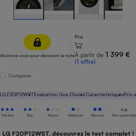
Petit électroménager - U
Complément
alimentaire
Mutuelle
Assurance emprunteur
Prix
1 399 €
À partir de
Abonnez-vous pour découvrir la note
Matelas
(1 offre)
Champagne
bouteille
Banque en 
Comparer
Téléviseur
Antimoustique
Lave-linge
LG F20P12WST
Évaluation Que Choisir
Caractéristiques
Prix 
n.a
Très bon
Bon
Moyen
Médiocre
Mauvais
Non applicable
Radiateur électrique
LG F20P12WST, découvrez le test complet !