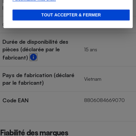
Niveau sonore maximum (durant
74 dB
l'essorage)
TOUT ACCEPTER & FERMER
Classe de niveau sonore
B
Durée de disponibilité des
pièces (déclarée par le
15 ans
fabricant)
Pays de fabrication (déclaré
Vietnam
par le fabricant)
Code EAN
8806084669070
Fiabilité des marques