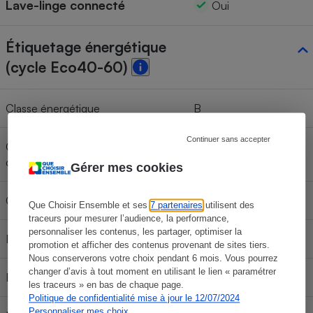
Lave-linge connecté
Oui
Étiquetage énergétique
(cycle Eco40-60)
Classe énergétique
B
Continuer sans accepter
Consommation électrique pour 100
62 Kwh/100 cycles
cycles
Gérer mes cookies
Consommation d’eau par cycle
61 l
Que Choisir Ensemble et ses
7 partenaires
utilisent des
traceurs pour mesurer l’audience, la performance,
personnaliser les contenus, les partager, optimiser la
Durée du cycle
4 h 00
promotion et afficher des contenus provenant de sites tiers.
Nous conserverons votre choix pendant 6 mois. Vous pourrez
changer d’avis à tout moment en utilisant le lien « paramétrer
Efficacité d’essorage
B
les traceurs » en bas de chaque page.
Politique de confidentialité mise à jour le 12/07/2024
Personnaliser mes choix