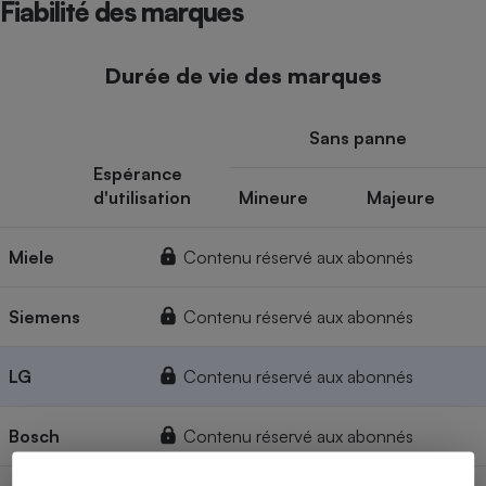
Fiabilité des marques
Durée de vie des marques
Sans panne
Espérance
d'utilisation
Mineure
Majeure
Miele
Contenu réservé aux abonnés
Siemens
Contenu réservé aux abonnés
LG
Contenu réservé aux abonnés
Bosch
Contenu réservé aux abonnés