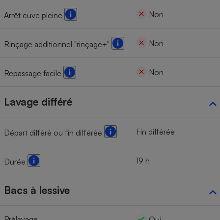
Non
Arrêt cuve pleine
Non
Rinçage additionnel "rinçage+"
Non
Repassage facile
Lavage différé
Fin différée
Départ différé ou fin différée
19 h
Durée
Bacs à lessive
Prélavage
Oui