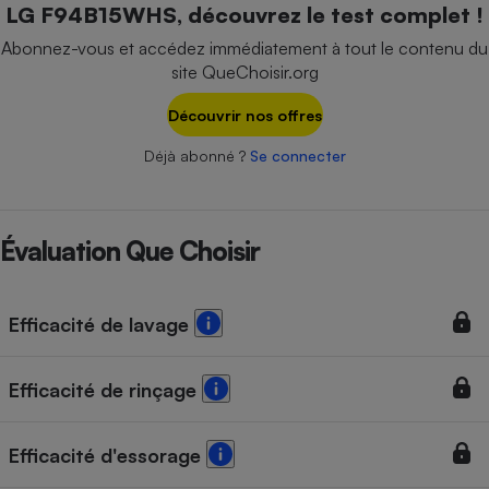
LG F94B15WHS, découvrez le test complet !
Téléphone mobile -
Smartphone
Abonnez-vous et accédez immédiatement à tout le contenu du
Plaque de cuisson à
induction
site QueChoisir.org
Découvrir nos offres
Déjà abonné ?
Se connecter
Climatiseur -
Ventilateur
Évaluation Que Choisir
Antivirus
Climatiseur -
Ventilateur
Efficacité de lavage
Efficacité de rinçage
Efficacité d'essorage