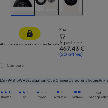
Petit électroménager - U
Complément
alimentaire
Mutuelle
Assurance emprunteur
Prix
À partir de
Abonnez-vous pour découvrir la note
Matelas
467,43 €
Champagne
bouteille
(20 offres)
Banque en 
Téléviseur
Comparer
Antimoustique
Lave-linge
LG F94B15WHS
Évaluation Que Choisir
Caractéristiques
Prix
n.a
Radiateur électrique
Très bon
Bon
Moyen
Médiocre
Mauvais
Non applicable