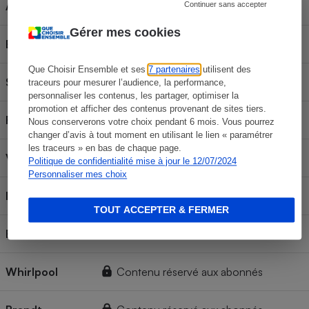
AEG
Contenu réservé aux abonnés
Continuer sans accepter
Gérer mes cookies
Electrolux
Contenu réservé aux abonnés
Que Choisir Ensemble et ses
7 partenaires
utilisent des
Samsung
Contenu réservé aux abonnés
traceurs pour mesurer l’audience, la performance,
personnaliser les contenus, les partager, optimiser la
promotion et afficher des contenus provenant de sites tiers.
Faure
Contenu réservé aux abonnés
Nous conserverons votre choix pendant 6 mois. Vous pourrez
changer d’avis à tout moment en utilisant le lien « paramétrer
les traceurs » en bas de chaque page.
Vedette
Contenu réservé aux abonnés
Politique de confidentialité mise à jour le 12/07/2024
Personnaliser mes choix
Indesit
Contenu réservé aux abonnés
TOUT ACCEPTER & FERMER
Beko
Contenu réservé aux abonnés
Whirlpool
Contenu réservé aux abonnés