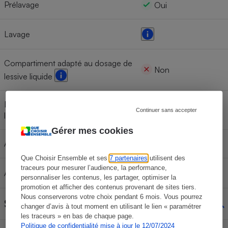
Prélavage
Oui
Lavage
Compartiment adapté au dosage de
Non
lessive liquide
Distributeur automatique de lessive
Oui
Continuer sans accepter
liquide
Gérer mes cookies
Adoucissant
Oui
Que Choisir Ensemble et ses
7 partenaires
utilisent des
traceurs pour mesurer l’audience, la performance,
Agent blanchissant
personnaliser les contenus, les partager, optimiser la
promotion et afficher des contenus provenant de sites tiers.
Nous conserverons votre choix pendant 6 mois. Vous pourrez
Suivi du programme
changer d’avis à tout moment en utilisant le lien « paramétrer
les traceurs » en bas de chaque page.
Politique de confidentialité mise à jour le 12/07/2024