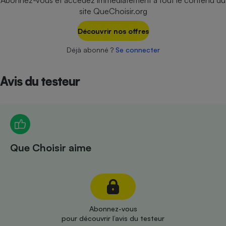
Abonnez-vous et accédez immédiatement à tout le contenu du
Téléphone mobile -
site QueChoisir.org
Smartphone
Plaque de cuisson à
induction
Découvrir nos offres
Déjà abonné ?
Se connecter
Climatiseur -
Avis du testeur
Ventilateur
Antivirus
Climatiseur -
Ventilateur
Que Choisir aime
Abonnez-vous
pour découvrir l’avis du testeur