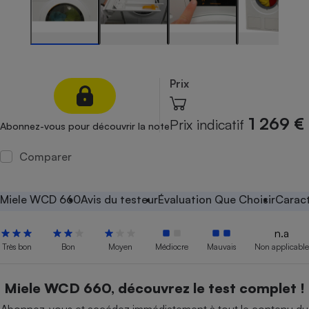
Petit électroménager - U
Complément
alimentaire
Mutuelle
Assurance emprunteur
Prix
1 269 €
Prix indicatif
Abonnez-vous pour découvrir la note
Matelas
Champagne
bouteille
Comparer
Banque en 
Téléviseur
Antimoustique
Miele WCD 660
Avis du testeur
Évaluation Que Choisir
Caract
Lave-linge
n.a
Très bon
Bon
Moyen
Médiocre
Mauvais
Non applicable
Radiateur électrique
Miele WCD 660, découvrez le test complet !