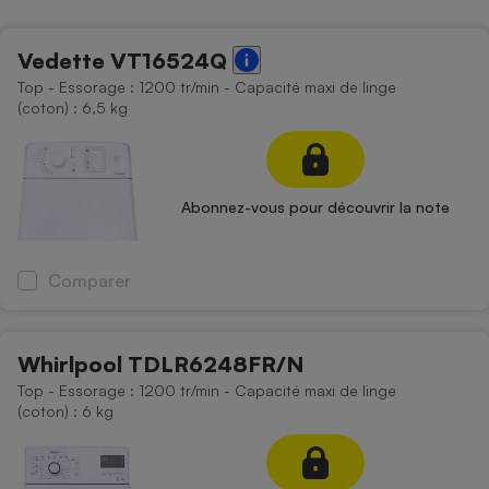
Petit électroménager - U
Complément
Vedette VT16524Q
alimentaire
Top - Essorage : 1200 tr/min - Capacité maxi de linge
Mutuelle
Assurance emprunteur
(coton) : 6,5 kg
Abonnez-vous pour découvrir la note
Matelas
Champagne
bouteille
Banque en 
Comparer
Téléviseur
Antimoustique
Lave-linge
Whirlpool TDLR6248FR/N
Top - Essorage : 1200 tr/min - Capacité maxi de linge
(coton) : 6 kg
Radiateur électrique