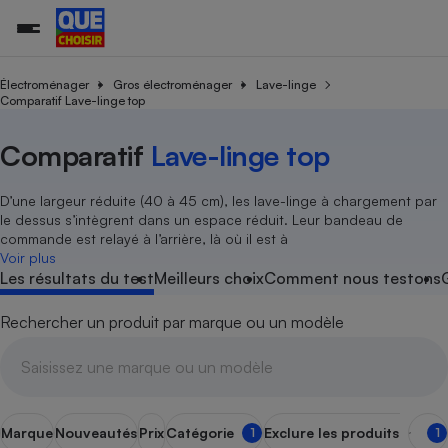
Électroménager
Gros électroménager
Lave-linge
Comparatif Lave-linge top
Additifs a
Comparate
Comparatif
Comparateu
Comparatif
Comparateu
Comparatif
Comparati
Substances
Toutes les actualités
Tous les services
Tous nos combats
L’association
Organismes de défense 
Train
Comparatif
Lave-linge top
supermarc
cosmétiqu
Comparateu
Achat - Vente - Travaux
Démarche administrative
Enquêtes
Nos actions
Nos missions
Système judiciaire
Transport aérien
gratuit
Copropriété
Famille
D’une largeur réduite (40 à 45 cm), les lave-linge à chargement par
Guides d'achat
Nos grandes victoires
Notre méthodologie
le dessus s’intègrent dans un espace réduit. Leur bandeau de
Location
Senior
commande est relayé à l’arrière, là où il est à
Comparateu
Comparate
Comparati
Comparatif
Comparate
Comparatif
Comparatif
Conseils
Les billets de la présidente
Notre financement
supermarc
électrique
Voir plus
Service marchand
Magasin - Grande surfac
Sport
Soumettre un litige
Les résultats du test
Meilleurs choix
Comment nous testons
Brèves
Nos associations locales
Nos partenaires
Air
Marketing - Fidélisation
Vacances - Tourisme
Lettres types
Nous rejoindre
Nous rejoindre
Déchet
Rechercher un produit par marque ou un modèle
Méthode de vente - Abu
Rencontrer une association locale
Comparate
Comparatif
Comparatif
Comparatif
Comparatif
En savoir plus sur Que Choisir Ensemble
Eau
s
Agriculture
Achat - Vente - Location
Energie
Nutrition
Assurance auto
-nous ?
Produit alimentaire
Carburant
Comparati
Comparati
Comparati
Comparate
Marque
Nouveautés
Prix
Catégorie
Exclure les produits en fin 
1
1