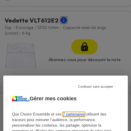
Vedette VLT612E2
Top - Essorage : 1200 tr/min - Capacité maxi de linge
(coton) : 6 kg
Abonnez-vous pour découvrir la note
Comparer
Continuer sans accepter
Gérer mes cookies
Indesit BTWPS6261FR
Top - Essorage : 1200 tr/min - Capacité maxi de linge
(coton) : 6 kg
Que Choisir Ensemble et ses
7 partenaires
utilisent des
traceurs pour mesurer l’audience, la performance,
personnaliser les contenus, les partager, optimiser la