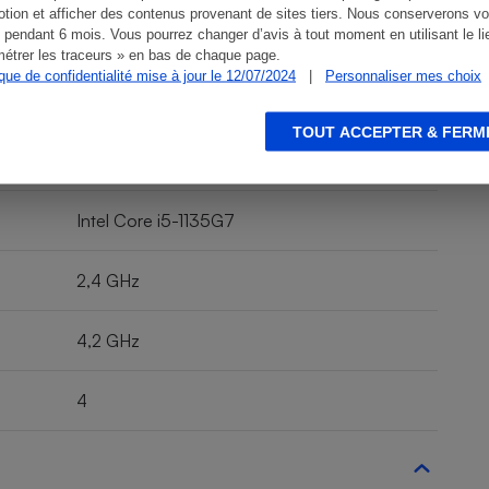
tion et afficher des contenus provenant de sites tiers. Nous conserverons vo
1920 x 1080 pixels
 pendant 6 mois. Vous pourrez changer d’avis à tout moment en utilisant le li
étrer les traceurs » en bas de chaque page.
ique de confidentialité mise à jour le 12/07/2024
|
Personnaliser mes choix
286 cd/m²
TOUT ACCEPTER & FERM
Intel Core i5-1135G7
2,4 GHz
4,2 GHz
4