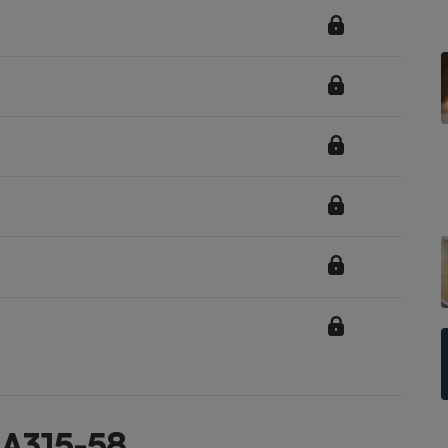
Électricité - Gaz
Appareil photo
numérique
Four encastrable
Lessive
Aspirateur
3 A315-58