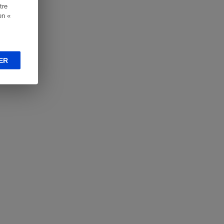
tre
en «
ER