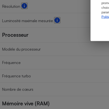
promo
Résolution
choix
param
Polit
Luminosité maximale mesurée
Processeur
Modèle du processeur
Fréquence
Fréquence turbo
Nombre de cœurs
Mémoire vive (RAM)