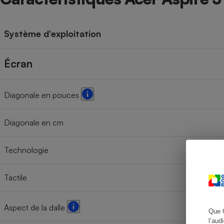
Système d'exploitation
Cafetière à expresso
Écran
Diagonale en pouces
Diagonale en cm
Robot ménager
Technologie
Tactile
Aspect de la dalle
Que 
l’aud