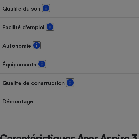
Radiateur électrique
Qualité du son
Téléphone mobile -
Facilité d'emploi
Smartphone
Plaque de cuisson à
induction
Autonomie
Équipements
Climatiseur -
Ventilateur
Qualité de construction
Antivirus
Climatiseur -
Démontage
Ventilateur
Caractéristiques Acer Aspire 