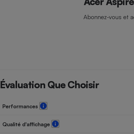
Acer Aspire
Internet
Abonnez-vous et a
Gros électroménager
Téléphonie
Petit électroménager 
Complément
alimentaire
Mutuelle
Assurance emprunteu
Matelas
Champa
Évaluation Que Choisir
boutei
Banque 
Téléviseur
Antimoustique
Lave-linge
Performances
Qualité d'affichage