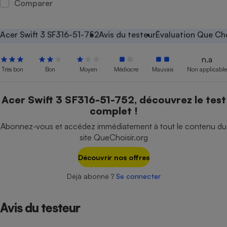
Comparer
Petit électroménager - U
Complément
alimentaire
Acer Swift 3 SF316-51-752
Avis du testeur
Évaluation Que Cho
Mutuelle
Assurance emprunteur
n.a
Très bon
Bon
Moyen
Médiocre
Mauvais
Non applicable
Matelas
Acer Swift 3 SF316-51-752, découvrez le test
Champagne
complet !
bouteille
Banque en 
Abonnez-vous et accédez immédiatement à tout le contenu du
Téléviseur
site QueChoisir.org
Antimoustique
Lave-linge
Découvrir nos offres
Déjà abonné ?
Se connecter
Radiateur électrique
Avis du testeur