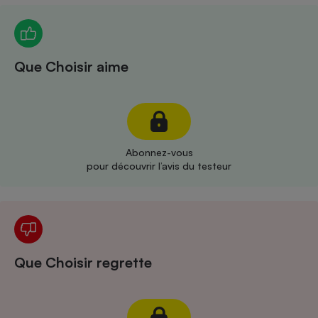
Téléphone mobile -
Smartphone
Plaque de cuisson à
induction
Que Choisir aime
Climatiseur -
Ventilateur
Abonnez-vous
Antivirus
pour découvrir l’avis du testeur
Climatiseur -
Ventilateur
Que Choisir regrette