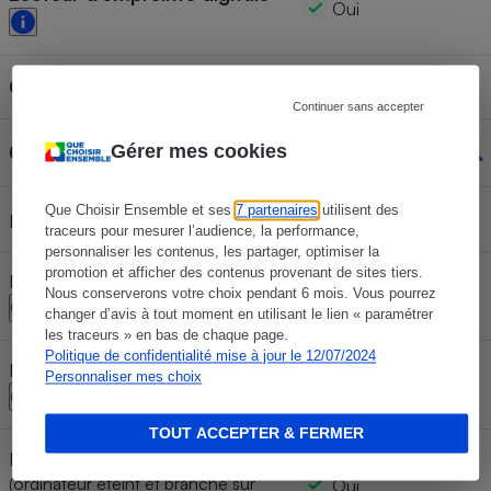
Oui
Capacité de la batterie
54 Wh
Continuer sans accepter
Connectique
Gérer mes cookies
Que Choisir Ensemble et ses
7 partenaires
utilisent des
1
Nombre de ports USB-C
traceurs pour mesurer l’audience, la performance,
personnaliser les contenus, les partager, optimiser la
promotion et afficher des contenus provenant de sites tiers.
Nombre de ports USB 3 Type-A
2
Nous conserverons votre choix pendant 6 mois. Vous pourrez
changer d’avis à tout moment en utilisant le lien « paramétrer
les traceurs » en bas de chaque page.
Politique de confidentialité mise à jour le 12/07/2024
Nombre de ports USB 2 Type-A
Personnaliser mes choix
0
TOUT ACCEPTER & FERMER
Port USB alimenté en permanence
(ordinateur éteint et branché sur
Oui