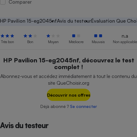
Comparer
Petit électroménager - U
Complément
alimentaire
HP Pavilion 15-eg2045nf
Avis du testeur
Évaluation Que Choi
Mutuelle
Assurance emprunteur
n.a
Très bon
Bon
Moyen
Médiocre
Mauvais
Non applicable
Matelas
HP Pavilion 15-eg2045nf, découvrez le test
Champagne
complet !
bouteille
Banque en 
Abonnez-vous et accédez immédiatement à tout le contenu du
Téléviseur
site QueChoisir.org
Antimoustique
Lave-linge
Découvrir nos offres
Déjà abonné ?
Se connecter
Radiateur électrique
Avis du testeur