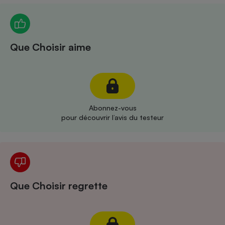
Téléphone mobile -
Smartphone
Plaque de cuisson à
induction
Que Choisir aime
Climatiseur -
Ventilateur
Abonnez-vous
Antivirus
pour découvrir l’avis du testeur
Climatiseur -
Ventilateur
Que Choisir regrette