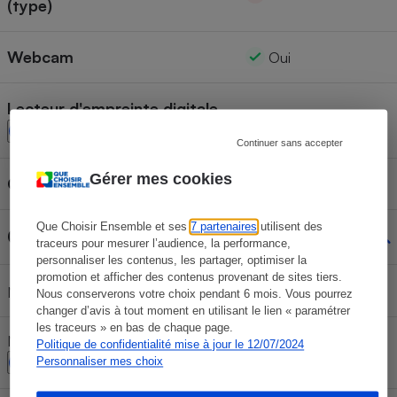
(type)
Webcam
Oui
Lecteur d'empreinte digitale
Oui
Continuer sans accepter
Gérer mes cookies
Capacité de la batterie
41 Wh
Que Choisir Ensemble et ses
7 partenaires
utilisent des
Connectique
traceurs pour mesurer l’audience, la performance,
personnaliser les contenus, les partager, optimiser la
promotion et afficher des contenus provenant de sites tiers.
1
Nombre de ports USB-C
Nous conserverons votre choix pendant 6 mois. Vous pourrez
changer d’avis à tout moment en utilisant le lien « paramétrer
les traceurs » en bas de chaque page.
Nombre de ports USB 3 Type-A
Politique de confidentialité mise à jour le 12/07/2024
2
Personnaliser mes choix