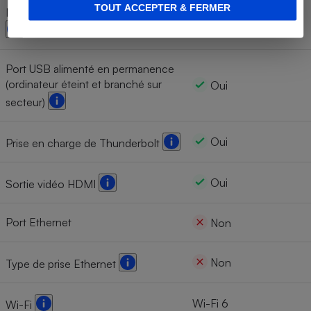
TOUT ACCEPTER & FERMER
Nombre de ports USB 2 Type-A
0
Port USB alimenté en permanence
(ordinateur éteint et branché sur
Oui
secteur)
Oui
Prise en charge de Thunderbolt
Oui
Sortie vidéo HDMI
Port Ethernet
Non
Non
Type de prise Ethernet
Wi-Fi 6
Wi-Fi