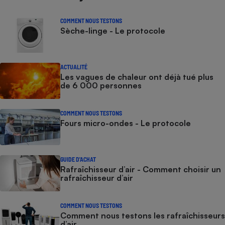
Petit électroménager - U
COMMENT NOUS TESTONS
Complément
Sèche-linge - Le protocole
alimentaire
Mutuelle
Assurance emprunteur
ACTUALITÉ
Les vagues de chaleur ont déjà tué plus
de 6 000 personnes
Matelas
Champagne
bouteille
COMMENT NOUS TESTONS
Banque en 
Fours micro-ondes - Le protocole
Téléviseur
Antimoustique
Lave-linge
GUIDE D'ACHAT
Rafraîchisseur d’air - Comment choisir un
rafraîchisseur d’air
Radiateur électrique
COMMENT NOUS TESTONS
Comment nous testons les rafraîchisseurs
d’air