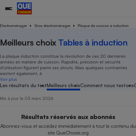
Électroménager
Gros électroménager
Plaque de cuisson à induction
Meilleurs choix
Tables à induction
Additifs a
Comparate
Comparatif
Comparateu
Comparatif
Comparateu
Comparatif
Comparati
Substances
Toutes les actualités
Tous les services
Tous nos combats
L’association
Organismes de défense 
Train
supermarc
cosmétiqu
Comparateu
Achat - Vente - Travaux
Démarche administrative
Enquêtes
Nos actions
Nos missions
Système judiciaire
Transport aérien
gratuit
La plaque induction constitue la révolution de ces 20 dernières
Copropriété
Famille
années en matière de cuisson. Rapidité, précision et sécurité
Guides d'achat
Nos grandes victoires
Notre méthodologie
d’utilisation figurent parmi ses atouts. Mais quelques contraintes
Location
Senior
Comparateu
Comparate
Comparati
Comparatif
Comparate
Comparatif
Comparatif
existent également, à
Conseils
Les billets de la présidente
Notre financement
supermarc
électrique
Voir plus
Service marchand
Magasin - Grande surfac
Sport
Soumettre un litige
Brèves
Nos associations locales
Nos partenaires
Les résultats du test
Meilleurs choix
Comment nous testons
Air
Marketing - Fidélisation
Vacances - Tourisme
Lettres types
Nous rejoindre
Nous rejoindre
Déchet
Mis à jour le 03 mars 2026
Méthode de vente - Abu
Rencontrer une association locale
Comparate
Comparatif
Comparatif
Comparatif
Comparatif
En savoir plus sur Que Choisir Ensemble
Eau
s
Agriculture
Achat - Vente - Location
Résultats réservés aux abonnés
Energie
Nutrition
Assurance auto
Abonnez-vous et accédez immédiatement à tout le contenu du
-nous ?
Produit alimentaire
Carburant
Comparati
Comparati
Comparati
Comparate
site QueChoisir.org