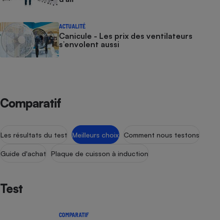
Téléphone mobile -
Smartphone
Plaque de cuisson à
ACTUALITÉ
induction
Canicule - Les prix des ventilateurs
s’envolent aussi
Climatiseur -
Ventilateur
Comparatif
Antivirus
Climatiseur -
Les résultats du test
Meilleurs choix
Comment nous testons
Ventilateur
Guide d'achat
Plaque de cuisson à induction
Test
COMPARATIF