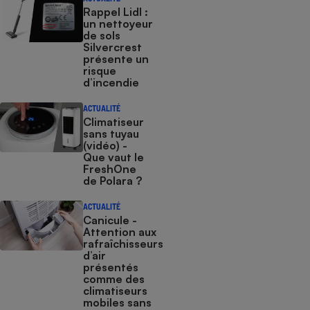
Rappel Lidl :
un nettoyeur
de sols
Silvercrest
présente un
risque
d’incendie
ACTUALITÉ
Climatiseur
sans tuyau
(vidéo) -
Que vaut le
FreshOne
de Polara ?
ACTUALITÉ
Canicule -
Attention aux
rafraîchisseurs
d’air
présentés
comme des
climatiseurs
mobiles sans