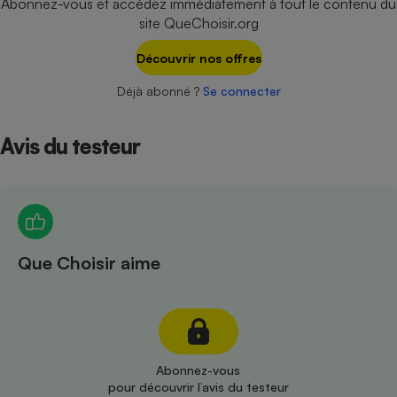
Abonnez-vous et accédez immédiatement à tout le contenu du
Téléphone mobile -
site QueChoisir.org
Smartphone
Plaque de cuisson à
induction
Découvrir nos offres
Déjà abonné ?
Se connecter
Climatiseur -
Avis du testeur
Ventilateur
Antivirus
Climatiseur -
Ventilateur
Que Choisir aime
Abonnez-vous
pour découvrir l’avis du testeur