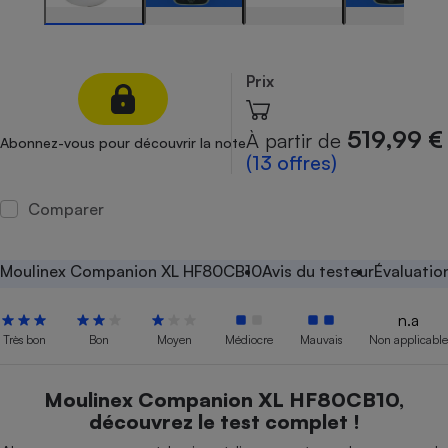
Petit électroménager - 
Complément
alimentaire
Prix
Mutuelle
Assurance emprunteur
519,99 €
À partir de
Abonnez-vous pour découvrir la note
(13 offres)
Matelas
Champagne
Comparer
bouteille
Banque en 
Téléviseur
Moulinex Companion XL HF80CB10
Avis du testeur
Évaluatio
Antimoustique
Lave-linge
n.a
Très bon
Bon
Moyen
Médiocre
Mauvais
Non applicable
Radiateur électrique
Moulinex Companion XL HF80CB10,
découvrez le test complet !