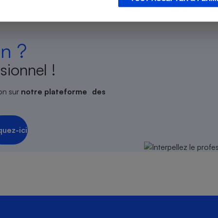
n ?
s
Réfrigérateur
sionnel !
on sur
notre plateforme des
quez-ici