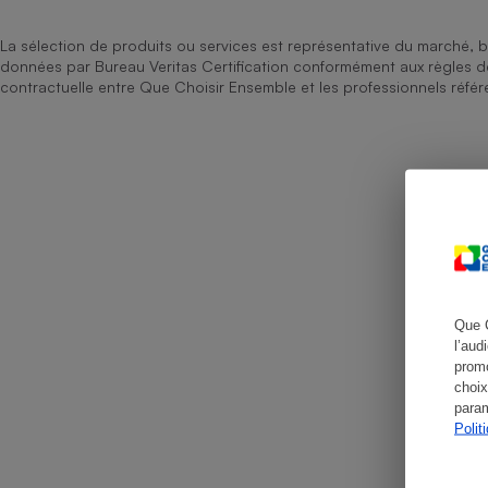
Radiateur électrique
La sélection de produits ou services est représentative du marché, b
données par Bureau Veritas Certification conformément aux règles 
Téléphone mobile -
contractuelle entre Que Choisir Ensemble et les professionnels référ
Smartphone
Plaque de cuisson à
induction
Climatiseur -
Ventilateur
Antivirus
Que 
l’aud
Climatiseur -
promo
Ventilateur
choix
param
Polit