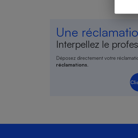
Une réclamatio
Cafetière à expresso
Interpellez le profes
Déposez directement votre réclamati
réclamations
.
Cli
Robot ménager