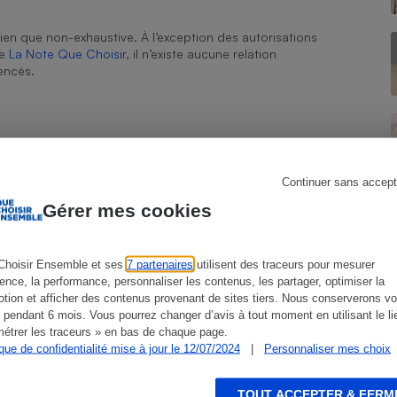
Électricité - Gaz
ien que non-exhaustive. À l’exception des autorisations
de
La Note Que Choisir
, il n’existe aucune relation
Appareil photo
encés.
numérique
Four encastrable
Continuer sans accept
Lessive
Gérer mes cookies
Choisir Ensemble et ses
7 partenaires
utilisent des traceurs pour mesurer
ience, la performance, personnaliser les contenus, les partager, optimiser la
Aspirateur
tion et afficher des contenus provenant de sites tiers. Nous conserverons vo
 pendant 6 mois. Vous pourrez changer d’avis à tout moment en utilisant le li
étrer les traceurs » en bas de chaque page.
ique de confidentialité mise à jour le 12/07/2024
|
Personnaliser mes choix
TOUT ACCEPTER & FERM