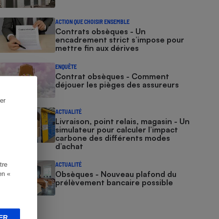
ACTION QUE CHOISIR ENSEMBLE
Contrats obsèques - Un
encadrement strict s’impose pour
mettre fin aux dérives
ENQUÊTE
Contrat obsèques - Comment
déjouer les pièges des assureurs
er
ACTUALITÉ
Livraison, point relais, magasin - Un
simulateur pour calculer l’impact
carbone des différents modes
d’achat
tre
ACTUALITÉ
Obsèques - Nouveau plafond du
en «
prélèvement bancaire possible
ER