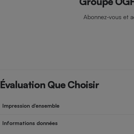
Groupe OGF (
Internet
Abonnez-vous et a
Gros électroménager
Téléphonie
Petit électroménager 
Complément
alimentaire
Mutuelle
Assurance emprunteu
Matelas
Champa
Évaluation Que Choisir
boutei
Banque 
Téléviseur
Antimoustique
Lave-linge
Impression d’ensemble
Informations données