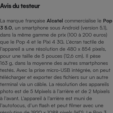
Avis du testeur
Petit électroménager - U
Complément
alimentaire
La marque française
Alcatel
commercialise le
Pop
Mutuelle
Assurance emprunteur
3 5.0
, un smartphone sous Android (version 5.1),
dans la même gamme de prix (100 à 200 euros)
que le
Pop 4
et le
Pixi 4 3G
. L’écran tactile de
l’appareil a une résolution de 480 x 854 pixels,
Matelas
Champagne
bouteille
pour une taille de 5 pouces (12,6 cm). Il pèse
Banque en 
163 g, dans la moyenne des autres smartphones
Téléviseur
testés. Avec la prise micro-USB intégrée, on peut
Antimoustique
Lave-linge
télécharger et exporter des fichiers sur un autre
terminal via un câble. La résolution des appareils
photo est de 5 Mpixels à l’arrière et de 2 Mpixels
à l’avant. L’appareil à l’arrière est muni de
Radiateur électrique
l’autofocus, d’un flash et peut filmer avec une
résolution de 1920 x 1088 pixels (HD). Le Pop 3