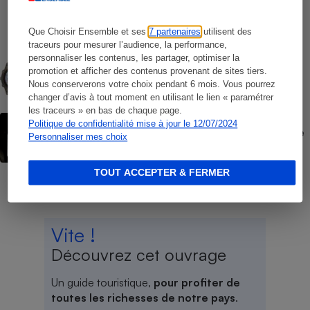
Opérateurs de téléphonie mobile - Le
protocole
Que Choisir Ensemble et ses
7 partenaires
utilisent des
traceurs pour mesurer l’audience, la performance,
COMMENT NOUS TESTONS
personnaliser les contenus, les partager, optimiser la
Montres connectées - Le protocole
promotion et afficher des contenus provenant de sites tiers.
Nous conserverons votre choix pendant 6 mois. Vous pourrez
changer d’avis à tout moment en utilisant le lien « paramétrer
les traceurs » en bas de chaque page.
ACTION QUE CHOISIR ENSEMBLE
Politique de confidentialité mise à jour le 12/07/2024
Forfaits « à vie » Red by SFR - L’UFC-Que
Personnaliser mes choix
Choisir fait lourdement condamner SFR
TOUT ACCEPTER & FERMER
Vite !
Découvrez cet ouvrage
Un guide touristique,
pour profiter de
toutes les richesses de notre pays
.