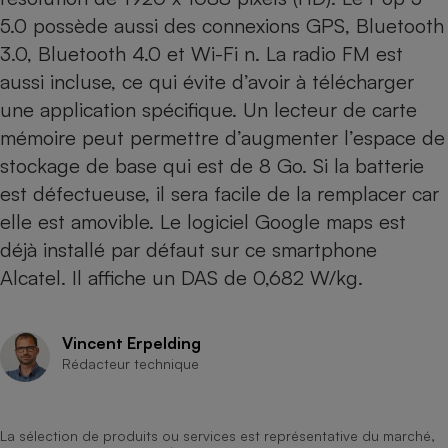
Téléphone mobile -
5.0 possède aussi des connexions GPS, Bluetooth
Smartphone
Plaque de cuisson à
3.0, Bluetooth 4.0 et Wi-Fi n. La radio FM est
induction
aussi incluse, ce qui évite d’avoir à télécharger
une application spécifique. Un lecteur de carte
mémoire peut permettre d’augmenter l’espace de
Climatiseur -
stockage de base qui est de 8 Go. Si la batterie
Ventilateur
est défectueuse, il sera facile de la remplacer car
elle est amovible. Le logiciel Google maps est
Antivirus
déjà installé par défaut sur ce smartphone
Climatiseur -
Alcatel. Il affiche un DAS de 0,682 W/kg.
Ventilateur
Vincent Erpelding
Rédacteur technique
La sélection de produits ou services est représentative du marché,