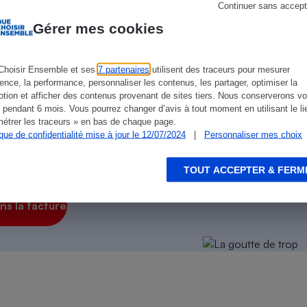
Électricité - Gaz
Continuer sans accept
Gérer mes cookies
Appareil photo
numérique
Choisir Ensemble et ses
7 partenaires
utilisent des traceurs pour mesurer
Four encastrable
ience, la performance, personnaliser les contenus, les partager, optimiser la
tion et afficher des contenus provenant de sites tiers. Nous conserverons vo
 pendant 6 mois. Vous pourrez changer d’avis à tout moment en utilisant le li
étrer les traceurs » en bas de chaque page.
ique de confidentialité mise à jour le 12/07/2024
|
Personnaliser mes choix
Lessive
on des autres
!
TOUT ACCEPTER & FERM
s la facture
Aspirateur