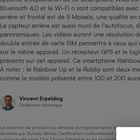
Bluetooth 4.0 et le Wi-Fi n sont compatibles avec
Internet
arrière et frontal est de 5 Mpixels, une qualité 
Gros électroménager
Téléphonie
Le capteur arrière est aussi muni de l’autofocus, d
Petit électroménager 
Complément
panoramiques. Les vidéos auront une résolution de 
alimentaire
double entrée de carte SIM permettra à ceux qui 
Mutuelle
Assurance emprunteu
sur le même appareil. Un récepteur GPS et le logi
présents sur cet appareil. Ce smartphone Rainbow
À noter : le
Rainbow Up
et le
Robby
sont deux mod
comme le modèle présenté entre 100 et 200 euro
Matelas
Champa
boutei
Banque 
Vincent Erpelding
Téléviseur
Rédacteur technique
Antimoustique
Lave-linge
La sélection de produits ou services est représentative du marché, b
données par Bureau Veritas Certification conformément aux règles 
contractuelle entre Que Choisir Ensemble et les professionnels référ