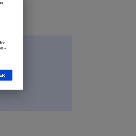
er
tre
en «
ER