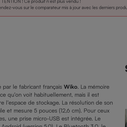
TENTION ! Ce produit n’est plus vendu !
ndez-vous sur le comparateur mis à jour avec les derniers produi
atif sèche-linge
atif smartphone
atif nettoyeur haute
ateur mutuelle
on
Réparation
Obsèques - Pompes
teur des devis d’opticiens
funèbres
eur-congélateur
dio
 robot
nduction
son
ranulés
irante
e multifonction
électrique
Panneaux
r mobile
r portable
photovoltaïques
 Médicament
 balai
par le fabricant français
Wiko
. La mémoire
omplémentaire santé
 qu’on voit habituellement, mais il est
 traîneau
ctile
Circuits courts et
alimentation locale
Puériculture - Produit
e l’espace de stockage. La résolution de son
 automatique
pour bébé
tile et mesure 5 pouces (12,6 cm). Pour ceux
Banque en ligne
seur
s, une prise micro-USB est intégrée. Le
vapeur
ndroid (version 5.0). Le Bluetooth 3.0, le