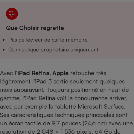
Téléphone mobile -
Smartphone
Plaque de cuisson à
induction
Que Choisir regrette
Pas de lecteur de carte mémoire
Climatiseur -
Ventilateur
Connectique propriétaire uniquement
Antivirus
Avec l'
iPad Retina, Apple
retouche très
Climatiseur -
légèrement l'iPad 3 sortie seulement quelques
Ventilateur
mois auparavant. Toujours positionné en haut de
gamme, l'iPad Retina voit la concurrence arriver,
avec par exemple la tablette
Microsoft Surface
.
Ses caractéristiques techniques principales sont
un écran tactile de 9,7 pouces (24,6 cm) avec une
résolution de 2 048 × 1 536 pixels, 64 Go de