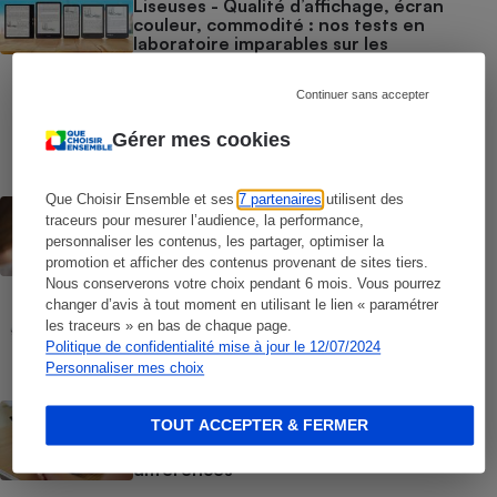
Liseuses - Qualité d’affichage, écran
couleur, commodité : nos tests en
laboratoire imparables sur les
performances réelles
Continuer sans accepter
COMMENT NOUS TESTONS
Liseuses - Le protocole
Gérer mes cookies
Que Choisir Ensemble et ses
7 partenaires
utilisent des
CONSEILS
traceurs pour mesurer l’audience, la performance,
Windows 10 - Comment réagir face à la
personnaliser les contenus, les partager, optimiser la
fin des mises à jour
promotion et afficher des contenus provenant de sites tiers.
Nous conserverons votre choix pendant 6 mois. Vous pourrez
changer d’avis à tout moment en utilisant le lien « paramétrer
COMMENT NOUS TESTONS
les traceurs » en bas de chaque page.
Tablettes tactiles - Le protocole
Politique de confidentialité mise à jour le 12/07/2024
Personnaliser mes choix
BRÈVE
TOUT ACCEPTER & FERMER
Tablettes tactiles - iPad, Android,
Windows : nos tests révèlent les vraies
différences