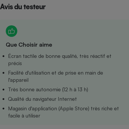
Avis du testeur
Petit électroménager - U
Complément
alimentaire
Mutuelle
Assurance emprunteur
Que Choisir aime
Matelas
Écran tactile de bonne qualité, très réactif et
Champagne
bouteille
précis
Banque en 
Facilité d'utilisation et de prise en main de
Téléviseur
l'appareil
Antimoustique
Lave-linge
Très bonne autonomie (12 h à 13 h)
Qualité du navigateur Internet
Magasin d'application (Apple Store) très riche et
Radiateur électrique
facile à utiliser