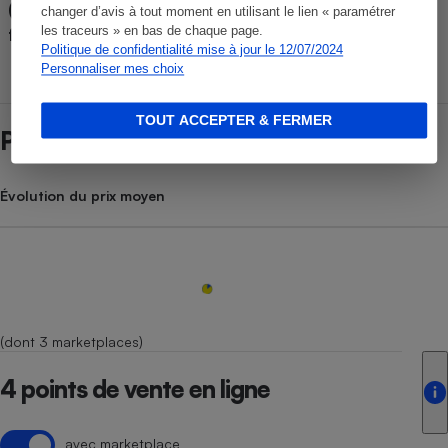
(information fournie par le
N. P.
changer d’avis à tout moment en utilisant le lien « paramétrer
les traceurs » en bas de chaque page.
fabricant)
Politique de confidentialité mise à jour le 12/07/2024
Personnaliser mes choix
TOUT ACCEPTER & FERMER
Prix et magasins
Évolution du prix moyen
(dont 3 marketplaces)
4 points de vente en ligne
avec marketplace