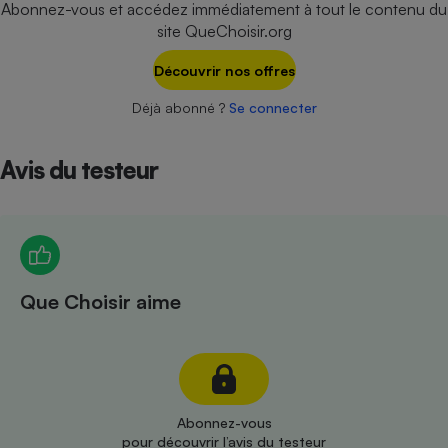
Abonnez-vous et accédez immédiatement à tout le contenu du
Téléphone mobile -
Smartphone
site QueChoisir.org
Plaque de cuisson à
induction
Découvrir nos offres
Déjà abonné ?
Se connecter
Climatiseur -
Ventilateur
Avis du testeur
Antivirus
Climatiseur -
Ventilateur
Que Choisir aime
Abonnez-vous
pour découvrir l’avis du testeur