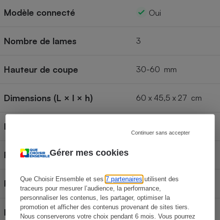
Modèle connecté
Oui
Nombre de lames
3
Hauteur de coupe
30-60 mm
Dimensions (L × l × h)
60 x 45,5 x 27 cm
Largeur de coupe
18 cm
Continuer sans accepter
Gérer mes cookies
Poids
14,4 kg
Que Choisir Ensemble et ses
7 partenaires
utilisent des
Point(s) de départ
traceurs pour mesurer l’audience, la performance,
personnaliser les contenus, les partager, optimiser la
promotion et afficher des contenus provenant de sites tiers.
Indice de réparabilité
Nous conserverons votre choix pendant 6 mois. Vous pourrez