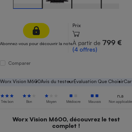
Petit électroménager - U
Complément
alimentaire
Mutuelle
Prix
Assurance emprunteur
799 €
À partir de
Abonnez-vous pour découvrir la note
(4 offres)
Matelas
Champagne
Comparer
bouteille
Banque en 
Téléviseur
Worx Vision M600
Avis du testeur
Évaluation Que Choisir
Car
Antimoustique
Lave-linge
n.a
Très bon
Bon
Moyen
Médiocre
Mauvais
Non applicable
Radiateur électrique
Worx Vision M600, découvrez le test
complet !