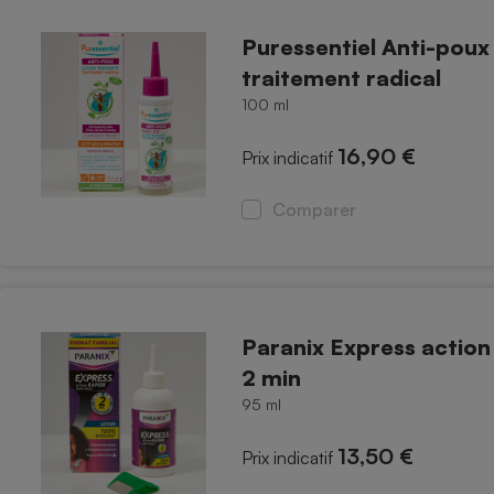
Électricité - Gaz
Puressentiel Anti-poux 
traitement radical
Appareil photo
numérique
100 ml
Four encastrable
16,90 €
Prix indicatif
Comparer
Lessive
Paranix Express action
Aspirateur
2 min
95 ml
13,50 €
Prix indicatif