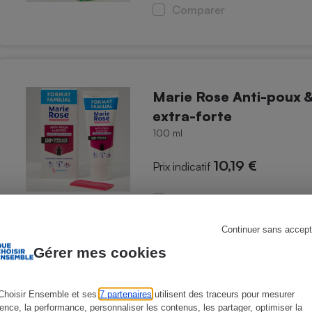
Comparer
s
Réfrigérateur
Marie Rose Anti-poux & 
extra-forte
100 ml
10,19 €
Prix indicatif
Comparer
Continuer sans accept
Gérer mes cookies
Huile de coco + huile es
Choisir Ensemble et ses
7 partenaires
utilisent des traceurs pour mesurer
à thé Anti-poux fait ma
ience, la performance, personnaliser les contenus, les partager, optimiser la