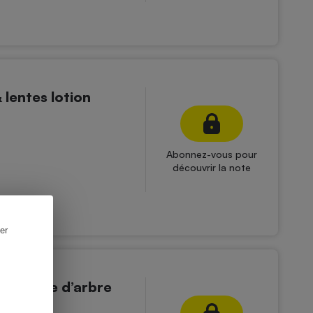
lentes lotion
Abonnez-vous pour
découvrir la note
er
sentielle d’arbre
ison