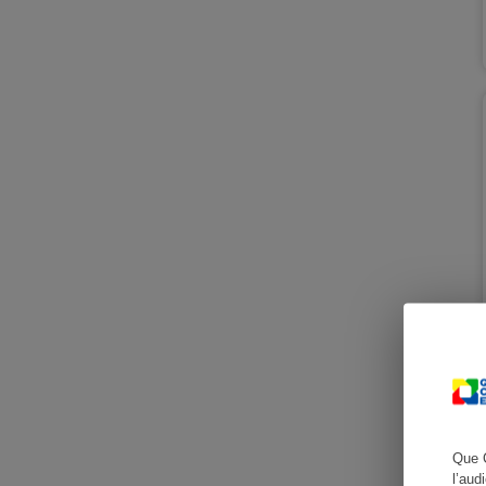
Cafetière à expresso
Robot ménager
Que 
l’aud