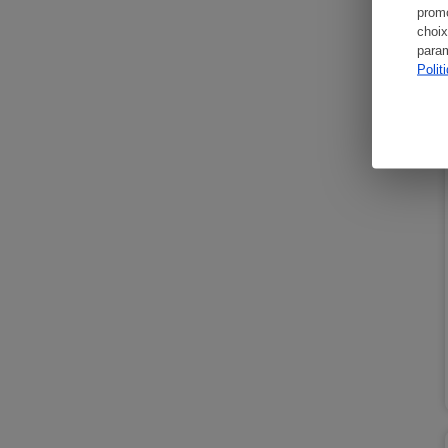
promo
choix
param
Polit