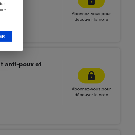
tre
en «
Abonnez-vous pour
découvrir la note
ER
t anti-poux et
Abonnez-vous pour
découvrir la note