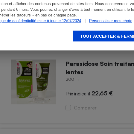
tion et afficher des contenus provenant de sites tiers. Nous conserverons vo
 pendant 6 mois. Vous pourrez changer d’avis à tout moment en utilisant le li
Comparer
étrer les traceurs » en bas de chaque page.
ique de confidentialité mise à jour le 12/07/2024
|
Personnaliser mes choix
TOUT ACCEPTER & FERM
Parasidose Soin traitan
lentes
200 ml
22,65 €
Prix indicatif
Comparer