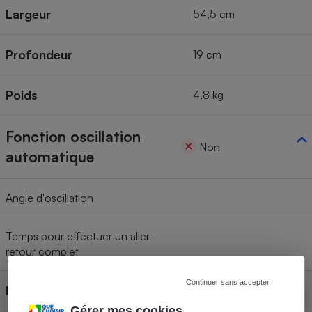
Largeur
54,5 cm
Profondeur
19 cm
Poids
4,8 kg
Fonction oscillation
Non
automatique
Angle d'oscillation
Temps pour effectuer un aller-
retour complet
Continuer sans accepter
Inclinaison réglable
Oui
Gérer mes cookies