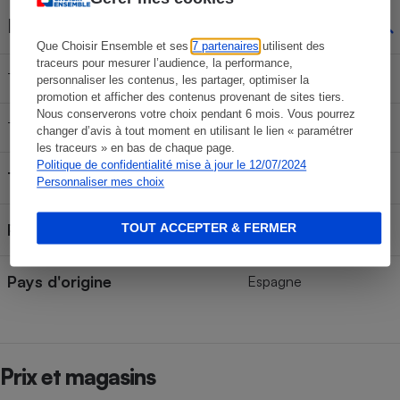
Fonction minuterie
Non
Que Choisir Ensemble et ses
7 partenaires
utilisent des
traceurs pour mesurer l’audience, la performance,
Temps minimum réglable
n. a.
personnaliser les contenus, les partager, optimiser la
promotion et afficher des contenus provenant de sites tiers.
Nous conserverons votre choix pendant 6 mois. Vous pourrez
Temps maximum réglable
n. a.
changer d’avis à tout moment en utilisant le lien « paramétrer
les traceurs » en bas de chaque page.
Politique de confidentialité mise à jour le 12/07/2024
Télécommande
Non
Personnaliser mes choix
Poignée intégrée
TOUT ACCEPTER & FERMER
Oui
Pays d'origine
Espagne
Prix et magasins