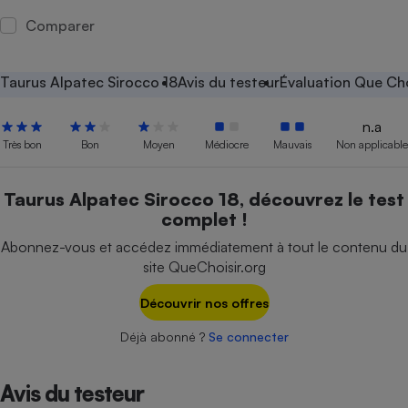
Comparer
Petit électroménager - U
Complément
alimentaire
Mutuelle
Taurus Alpatec Sirocco 18
Avis du testeur
Évaluation Que Cho
Assurance emprunteur
n.a
Très bon
Bon
Moyen
Médiocre
Mauvais
Non applicable
Matelas
Champagne
Taurus Alpatec Sirocco 18, découvrez le test
bouteille
Banque en 
complet !
Téléviseur
Abonnez-vous et accédez immédiatement à tout le contenu du
Antimoustique
Lave-linge
site QueChoisir.org
Découvrir nos offres
Déjà abonné ?
Se connecter
Radiateur électrique
Avis du testeur