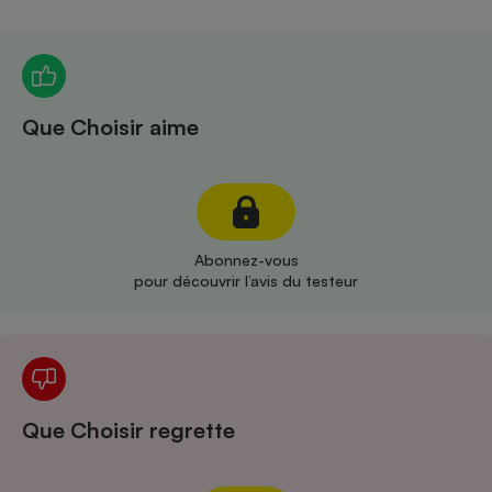
Téléphone mobile -
Smartphone
Plaque de cuisson à
induction
Que Choisir aime
Climatiseur -
Ventilateur
Antivirus
Abonnez-vous
pour découvrir l’avis du testeur
Climatiseur -
Ventilateur
Que Choisir regrette