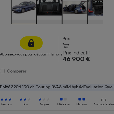
Petit électroménager - U
Complément
alimentaire
Mutuelle
Assurance emprunteur
Prix
Matelas
Champagne
Prix indicatif
Abonnez-vous pour découvrir la note
bouteille
46 900 €
Banque en 
Téléviseur
Comparer
Antimoustique
Lave-linge
BMW 320d 190 ch Touring BVA8 mild hybrid
Évaluation Que 
n.a
Radiateur électrique
Très bon
Bon
Moyen
Médiocre
Mauvais
Non applicable