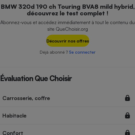
Téléphone mobile -
BMW 320d 190 ch Touring BVA8 mild hybrid,
Smartphone
découvrez le test complet !
Plaque de cuisson à
induction
Abonnez-vous et accédez immédiatement à tout le contenu du
site QueChoisir.org
Découvrir nos offres
Climatiseur -
Ventilateur
Déjà abonné ?
Se connecter
Antivirus
Évaluation Que Choisir
Climatiseur -
Ventilateur
Carrosserie, coffre
Habitacle
Confort