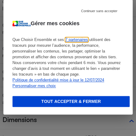
Consommation < 60 km/h (cycle
lent WLTC)
Continuer sans accepter
Gérer mes cookies
Consommation < 80 km/h (cycle
moyen WLTC)
Que Choisir Ensemble et ses
7 partenaires
utilisent des
traceurs pour mesurer l’audience, la performance,
Consommation < 100 km/h (cycle
personnaliser les contenus, les partager, optimiser la
rapide WLTC)
promotion et afficher des contenus provenant de sites tiers.
Nous conserverons votre choix pendant 6 mois. Vous pourrez
changer d’avis à tout moment en utilisant le lien « paramétrer
Consommation < 130 km/h (cycle
les traceurs » en bas de chaque page.
très rapide WLTC)
Politique de confidentialité mise à jour le 12/07/2024
Personnaliser mes choix
Consommation moyenne
4,8 l/100 km
TOUT ACCEPTER & FERMER
annoncée (cycle WLTC)
Dimensions