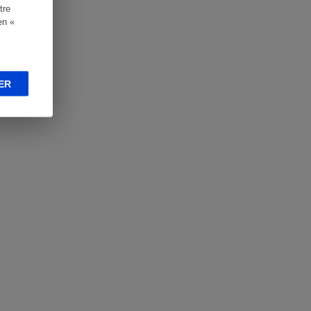
tre
en «
ER