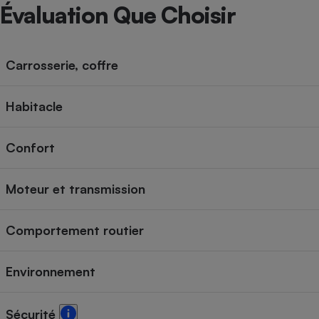
Radiateur électrique
Évaluation Que Choisir
Téléphone mobile -
Smartphone
Carrosserie, coffre
Plaque de cuisson à
induction
Habitacle
Confort
Climatiseur -
Ventilateur
Moteur et transmission
Antivirus
Comportement routier
Climatiseur -
Ventilateur
Environnement
Sécurité