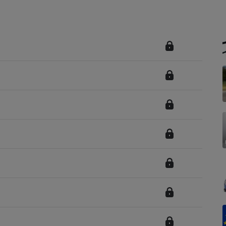
Électricité - Gaz
Appareil photo
numérique
Four encastrable
Lessive
Aspirateur