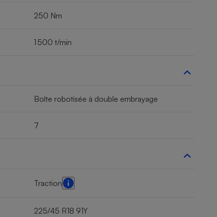
250 Nm
1 500 t/min
Boîte robotisée à double embrayage
7
Traction
225/45 R18 91Y