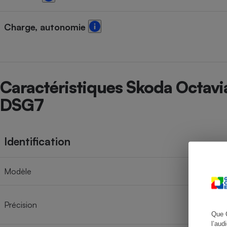
Charge, autonomie
Cafetière à expresso
Caractéristiques Skoda Octavi
DSG7
Identification
Robot ménager
Modèle
Précision
Que 
l’aud