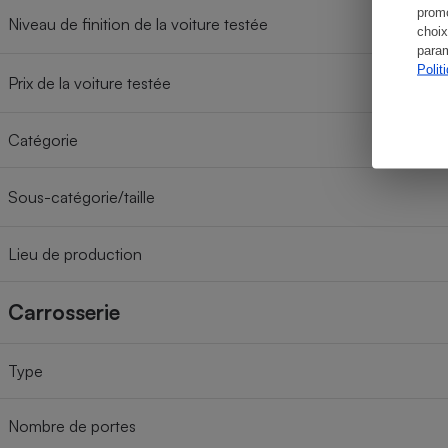
promo
Niveau de finition de la voiture testée
choix
param
Polit
Prix de la voiture testée
Catégorie
Sous-catégorie/taille
Lieu de production
Carrosserie
Type
Nombre de portes