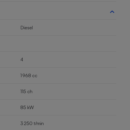
Diesel
4
1 968 cc
115 ch
85 kW
3 250 t/min