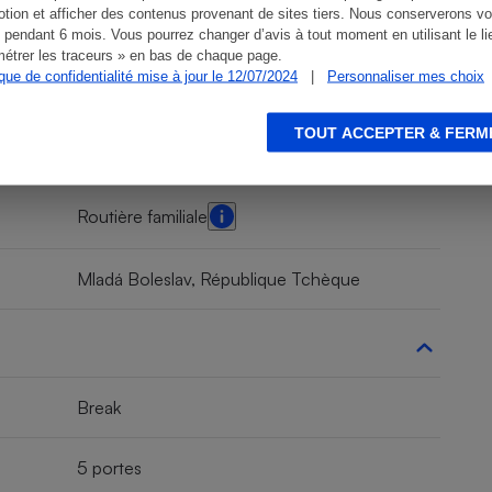
tion et afficher des contenus provenant de sites tiers. Nous conserverons vo
 pendant 6 mois. Vous pourrez changer d’avis à tout moment en utilisant le li
étrer les traceurs » en bas de chaque page.
ique de confidentialité mise à jour le 12/07/2024
|
Personnaliser mes choix
TOUT ACCEPTER & FERM
Routière
Routière familiale
Mladá Boleslav, République Tchèque
Break
5 portes