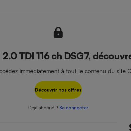
- Ustensile
Foie gras
Aide auditive
r
Assurance vie
2.0 TDI 116 ch DSG7, découvrez
ccédez immédiatement à tout le contenu du site Q
Poêle à granulés
gne - Comment choisir une
lle de champagne
en ligne
Découvrir nos offres
Ordinateur portable
Crème solaire
Lave-vaisselle
Déjà abonné ?
Se connecter