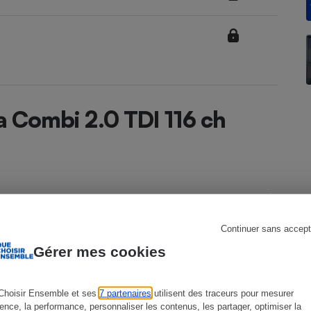
s
Réfrigérateur
a Combi 2.0 TDI 116 ch
Continuer sans accept
Octavia Combi depuis 2020
Gérer mes cookies
4ème génération phase 1 de 07/2020 à
03/2024
Choisir Ensemble et ses
7 partenaires
utilisent des traceurs pour mesurer
ience, la performance, personnaliser les contenus, les partager, optimiser la