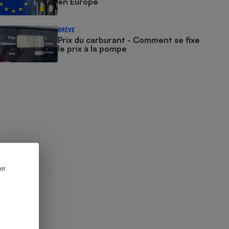
en Europe
BRÈVE
Prix du carburant - Comment se fixe
le prix à la pompe
er