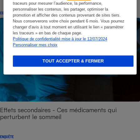
traceurs pour mesurer l’audience, la performance,
personnaliser les contenus, les partager, optimiser la
CONSEILS
promotion et afficher des contenus provenant de sites tiers.
Nous conserverons votre choix pendant 6 mois. Vous pourrez
changer d’avis à tout moment en utilisant le lien « paramétrer
les traceurs » en bas de chaque page.
Politique de confidentialité mise à jour le 12/07/2024
Personnaliser mes choix
TOUT ACCEPTER & FERMER
Effets secondaires - Ces médicaments qui
perturbent le sommeil
ENQUÊTE