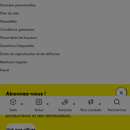
Données personnelles
Plan du site
Newsletter
Conditions générales
Paramétrer les traceurs
Questions fréquentes
Droits de reproduction et de diffusion
Mentions légales
Panel
Association indépendante de l’État, des syndicats, des producteurs et des
Abonnez-vous !
distributeurs depuis 1951.
Bénéficiez d'une expertise unique tout en soutenant
une association 100 % indépendante de l'Etat, des
Tests
Actus
Services
Nos combats
Rechercher
producteurs et des distributeurs.
Voir nos offres
S’abonner