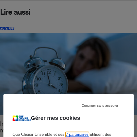
Lire aussi
CONSEILS
Continuer sans accepter
Gérer mes cookies
Insomnies - Comment soigner ses nuits sans
médicaments
Que Choisir Ensemble et ses
7 partenaires
utilisent des