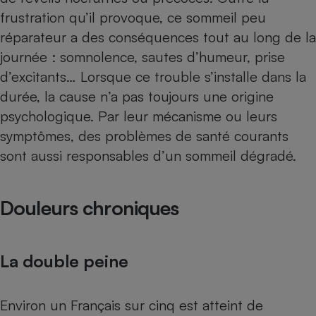
Téléphone mobile -
frustration qu’il provoque, ce sommeil peu
Smartphone
Plaque de cuisson à
réparateur a des conséquences tout au long de la
induction
journée : somnolence, sautes d’humeur, prise
d’excitants… Lorsque ce trouble s’installe dans la
durée, la cause n’a pas toujours une origine
Climatiseur -
psychologique. Par leur mécanisme ou leurs
Ventilateur
symptômes, des problèmes de santé courants
sont aussi responsables d’un sommeil dégradé.
Antivirus
Climatiseur -
Ventilateur
Douleurs chroniques
La double peine
Environ un Français sur cinq est atteint de