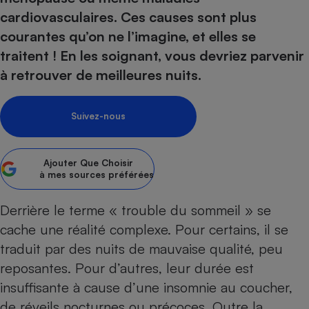
cardiovasculaires. Ces causes sont plus
Petit électroménager - U
Complément
courantes qu’on ne l’imagine, et elles se
alimentaire
traitent ! En les soignant, vous devriez parvenir
Mutuelle
Assurance emprunteur
à retrouver de meilleures nuits.
Suivez-nous
Matelas
Champagne
bouteille
Banque en 
Ajouter
Que Choisir
à mes sources préférées
Téléviseur
Antimoustique
Lave-linge
Derrière le terme « trouble du sommeil » se
cache une réalité complexe. Pour certains, il se
traduit par des nuits de mauvaise qualité, peu
reposantes. Pour d’autres, leur durée est
Radiateur électrique
insuffisante à cause d’une insomnie au coucher,
de réveils nocturnes ou précoces. Outre la