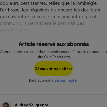
douleurs persistantes, telles que la lombalgie,
Cafetière à expressos
l’arthrose, les migraines ou encore les douleurs
qui suivent un cancer. Ces maux ont un point
commun : ils perturbent le sommeil des
personnes en
Article réservé aux abonnés
Abonnez-vous et accédez immédiatement à tout le contenu du
Robot ménager
site QueChoisir.org
Découvrir nos offres
Déjà abonné ?
Se connecter
Audrey Vaugrente