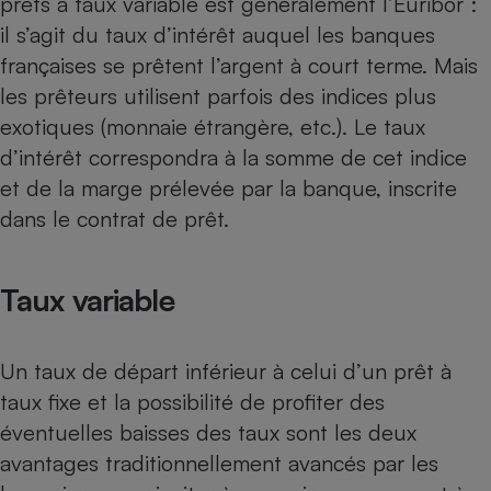
prêts à taux variable est généralement l’Euribor :
Téléphone mobile -
Smartphone
il s’agit du taux d’intérêt auquel les banques
Plaque de cuisson à
françaises se prêtent l’argent à court terme. Mais
induction
les prêteurs utilisent parfois des indices plus
exotiques (monnaie étrangère, etc.). Le taux
d’intérêt correspondra à la somme de cet indice
Climatiseur -
Ventilateur
et de la marge prélevée par la banque, inscrite
dans le contrat de prêt.
Antivirus
Climatiseur -
Taux variable
Ventilateur
Un taux de départ inférieur à celui d’un prêt à
taux fixe et la possibilité de profiter des
éventuelles baisses des taux sont les deux
avantages traditionnellement avancés par les