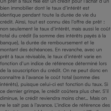
Un prêt à taux fixe est un crédit pour l’achat d’un
bien immobilier dont le taux d’intérêt est
Petit électroménager - U
Complément
identique pendant toute la durée de vie du
alimentaire
Mutuelle
crédit. Ainsi, tout est connu dès l’offre de prêt :
Assurance emprunteur
non seulement le taux d’intérêt, mais aussi le coût
total du crédit (la somme des intérêts payés à la
banque), la durée de remboursement et le
Matelas
montant des échéances. En revanche, avec un
Champagne
bouteille
prêt à taux révisable, le taux d’intérêt varie en
Banque en 
fonction d’un indice de référence déterminé lors
Téléviseur
de la souscription du crédit. On ne peut donc en
Antimoustique
Lave-linge
connaître à l’avance le coût total (somme des
intérêts), puisque celui-ci est fonction du taux. Si
ce dernier grimpe, le crédit coûtera plus cher. S’il
diminue, le crédit reviendra moins cher… Mais on
Radiateur électrique
ne le sait pas à l’avance. L’indice de référence des