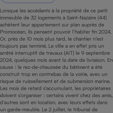
Petit électroménager - U
Lorsque les accédants à la propriété de ce petit
Complément
alimentaire
immeuble de 32 logements à Saint-Nazaire (44)
Mutuelle
Assurance emprunteur
achètent leur appartement sur plan auprès de
Promocéan, ils pensent pouvoir l’habiter fin 2024.
Or, près de 10 mois plus tard, le chantier n’est
toujours pas terminé. La ville a en effet pris un
Matelas
Champagne
arrêté interruptif de travaux (AIT) le 9 septembre
bouteille
Banque en 
2024, quelques mois avant la date de livraison. En
Téléviseur
cause : le rez-de-chaussée du bâtiment a été
Antimoustique
construit trop en contrebas de la voirie, avec un
Lave-linge
risque de ruissellement et de submersion marine.
Les mois de retard s’accumulant, les propriétaires
doivent s’organiser : certains vivent chez des amis,
Radiateur électrique
d’autres sont en location, avec leurs effets dans
un garde-meuble. Le 2 juillet, le tribunal de