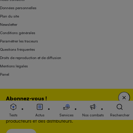
Données personnelles
Plan du site
Newsletter
Conditions générales
Paramétrer les traceurs
Questions fréquentes
Droits de reproduction et de diffusion
Mentions légales
Panel
Association indépendante de l’État, des syndicats, des producteurs et des
Abonnez-vous !
distributeurs depuis 1951.
Bénéficiez d'une expertise unique tout en soutenant
une association 100 % indépendante de l'Etat, des
Tests
Actus
Services
Nos combats
Rechercher
producteurs et des distributeurs.