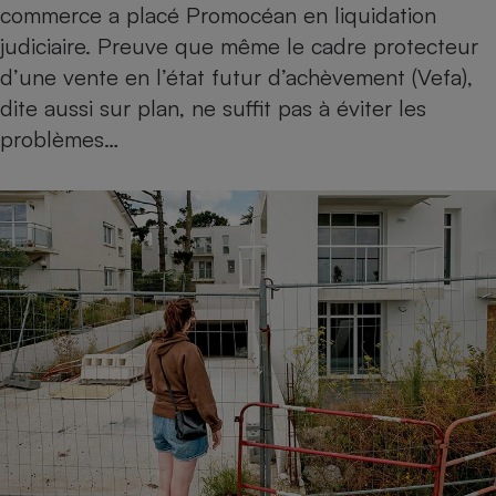
commerce a placé Promocéan en liquidation
Téléphone mobile -
Smartphone
judiciaire. Preuve que même le cadre protecteur
Plaque de cuisson à
induction
d’une vente en l’état futur d’achèvement (Vefa),
dite aussi sur plan, ne suffit pas à éviter les
problèmes…
Climatiseur -
Ventilateur
Antivirus
Climatiseur -
Ventilateur