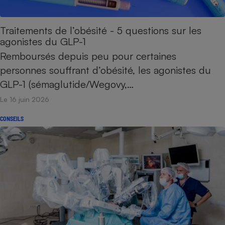
Petit électroménager - U
Complément
Traitements de l’obésité - 5 questions sur les
alimentaire
agonistes du GLP-1
Mutuelle
Assurance emprunteur
Remboursés depuis peu pour certaines
personnes souffrant d’obésité, les agonistes du
GLP-1 (sémaglutide/Wegovy,…
Matelas
Le 16 juin 2026
Champagne
bouteille
Banque en 
CONSEILS
Téléviseur
Antimoustique
Lave-linge
Radiateur électrique