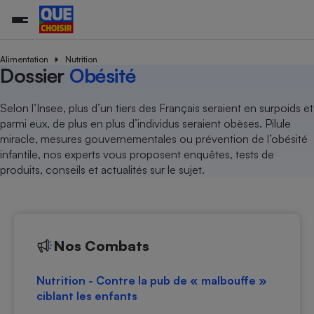
Alimentation
Nutrition
Dossier
Obésité
Additifs a
Comparate
Comparatif
Comparateu
Comparatif
Comparateu
Comparatif
Comparati
Substances
Toutes les actualités
Tous les services
Tous nos combats
L’association
Organismes de défense 
Train
Selon l’Insee, plus d’un tiers des Français seraient en surpoids et
supermarc
cosmétiqu
Comparateu
Achat - Vente - Travaux
Démarche administrative
parmi eux, de plus en plus d’individus seraient obèses. Pilule
Enquêtes
Nos actions
Nos missions
Système judiciaire
Transport aérien
gratuit
miracle, mesures gouvernementales ou prévention de l’obésité
Copropriété
Famille
Guides d'achat
Nos grandes victoires
Notre méthodologie
infantile, nos experts vous proposent enquêtes, tests de
Location
Senior
Comparateu
Comparate
Comparati
Comparatif
Comparate
Comparatif
Comparatif
produits, conseils et actualités sur le sujet.
Conseils
Les billets de la présidente
Notre financement
supermarc
électrique
Service marchand
Magasin - Grande surfac
Sport
Soumettre un litige
Brèves
Nos associations locales
Nos partenaires
Air
Marketing - Fidélisation
Vacances - Tourisme
Lettres types
Nous rejoindre
Nous rejoindre
Déchet
Méthode de vente - Abu
Rencontrer une association locale
Comparate
Comparatif
Comparatif
Comparatif
Comparatif
En savoir plus sur Que Choisir Ensemble
Nos Combats
Eau
s
Agriculture
Achat - Vente - Location
Energie
Nutrition
Assurance auto
Nutrition - Contre la pub de « malbouffe »
-nous ?
ciblant les enfants
Produit alimentaire
Carburant
Comparati
Comparati
Comparati
Comparate