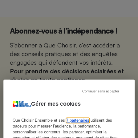
Abonnez-vous à l’indépendance !
S’abonner à Que Choisir, c’est accéder à
des conseils pratiques et des enquêtes
engagées qui défendent vos intérêts.
Pour prendre des décisions éclairées et
choisir en toute confiance.
Continuer sans accepter
0 pub. 0 biais.
Gérer mes cookies
Aucun financement par les marques ou les
pouvoirs publics : chez Que Choisir, on ne se
laisse pas piloter par les lobbies. On défend un
Que Choisir Ensemble et ses
7 partenaires
utilisent des
seul intérêt, le vôtre.
traceurs pour mesurer l’audience, la performance,
personnaliser les contenus, les partager, optimiser la
Expertise scientifique