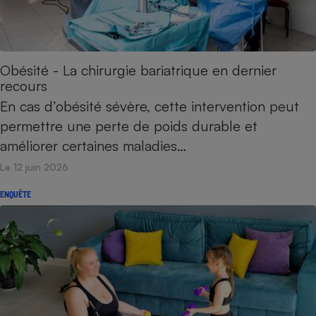
Téléphone mobile -
Smartphone
Plaque de cuisson à
induction
Obésité - La chirurgie bariatrique en dernier
recours
Climatiseur -
En cas d’obésité sévère, cette intervention peut
Ventilateur
permettre une perte de poids durable et
améliorer certaines maladies…
Antivirus
Le 12 juin 2026
Climatiseur -
ENQUÊTE
Ventilateur