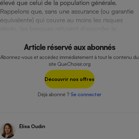
élevé que celui de la population générale.
Téléphone mobile -
Smartphone
Rappelons que, sans une assurance (ou garantie
Plaque de cuisson à
induction
équivalente) qui couvre au moins les risques
décès, les banques refusent d'accorder le
Climatiseur -
Article réservé aux abonnés
Ventilateur
Abonnez-vous et accédez immédiatement à tout le contenu du
site QueChoisir.org
Antivirus
Découvrir nos offres
Climatiseur -
Ventilateur
Déjà abonné ?
Se connecter
Élisa Oudin