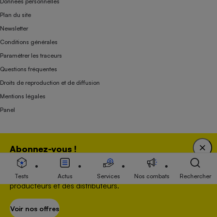
Données personnelles
Plan du site
Newsletter
Conditions générales
Paramétrer les traceurs
Questions fréquentes
Droits de reproduction et de diffusion
Mentions légales
Panel
Association indépendante de l’État, des syndicats, des producteurs et des
Abonnez-vous !
distributeurs depuis 1951.
Bénéficiez d'une expertise unique tout en soutenant
une association 100 % indépendante de l'Etat, des
Tests
Actus
Services
Nos combats
Rechercher
producteurs et des distributeurs.
Voir nos offres
S’abonner