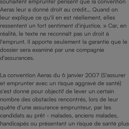
souhaitent emprunter pensent que la convention
Aeras leur a donné droit au crédit... Quand on
Petit électroménager - U
Complément
leur explique ce qu'il en est réellement, elles
alimentaire
Mutuelle
ressentent un fort sentiment d'injustice. » Car, en
Assurance emprunteur
réalité, le texte ne reconnaît pas un droit à
l'emprunt. Il apporte seulement la garantie que le
dossier sera examiné par une compagnie
Matelas
d'assurances.
Champagne
bouteille
Banque en 
La convention Aeras du 6 janvier 2007 (S'assurer
Téléviseur
Antimoustique
et emprunter avec un risque aggravé de santé)
Lave-linge
s'est donné pour objectif de lever un certain
nombre des obstacles rencontrés, lors de leur
quête d'une assurance emprunteur, par les
Radiateur électrique
candidats au prêt - malades, anciens malades,
handicapés ou présentant un risque de santé plus