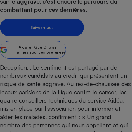
pression
santé aggravé, c'est encore le parcours du
Choisir son fioul
Assurance
Sécurité - Hygiène
Circulation routière
combattant pour ces dernières.
Choisir son pellet
Crédit immobilier
Banque - Crédit
Contrôle technique - Rép
Comparateur assurance emprunteur
Maison de retraite
Epargne - Fiscalité
Comparateu
Pièce détachée
Suivez-nous
Energie Moins Chère Ensemble
Comparatif réfrigérateur
Comparatif casque audio
Comparatif tondeuse ro
Moto
Comparatif plaque à indu
Comparatif barre de son
Comparatif poêle à gran
Supermarché - Drive
Ajouter
Que Choisir
Comparatif hotte aspira
Comparatif imprimante m
Comparatif radiateur éle
à mes sources préférées
Électricité - Gaz
Hygiène - Beauté
Comparatif climatiseur m
Comparatif ordinateur p
Déception... Le sentiment est partagé par de
Tous les comparateurs
Maladie - Médecine - Mé
Comparatif aspirateur bal
Comparatif ultrabook
Aménagement
nombreux candidats au crédit qui présentent un
Toutes les cartes interactives
Système de santé - Com
Comparatif aspirateur tr
Comparatif tablette tacti
Supermarché - Drive
Bricolage - Jardinage
risque de santé aggravé. Au rez-de-chaussée des
Retraite
Comparatif cafetière au
locaux parisiens de la Ligue contre le cancer, les
Chauffage
Speedtest - Testez le débit de votre
quatre conseillers techniques du service Aidéa,
Mutuelle
Comparatif robot cuiseu
Image et son
Produit d'entretien
connexion Internet
mis en place par l'association pour informer et
Comparatif centrale vap
Comparateur auto
Informatique
Sécurité domestique
aider les malades, confirment : « Un grand
Internet
nombre des personnes qui nous appellent et qui
Gros électroménager
Téléphonie