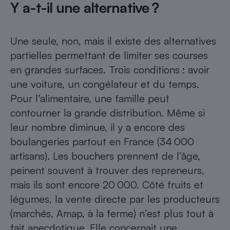
Y a-t-il une alternative ?
Petit électroménager - U
Complément
alimentaire
Une seule, non, mais il existe des alternatives
Mutuelle
Assurance emprunteur
partielles permettant de limiter ses courses
en grandes surfaces. Trois conditions : avoir
une voiture, un congélateur et du temps.
Pour l’alimentaire, une famille peut
Matelas
Champagne
contourner la grande distribution. Même si
bouteille
Banque en 
leur nombre diminue, il y a encore des
Téléviseur
boulangeries partout en France (34 000
Antimoustique
Lave-linge
artisans). Les bouchers prennent de l’âge,
peinent souvent à trouver des repreneurs,
mais ils sont encore 20 000. Côté fruits et
légumes, la vente directe par les producteurs
Radiateur électrique
(marchés, Amap, à la ferme) n’est plus tout à
fait anecdotique. Elle concernait une