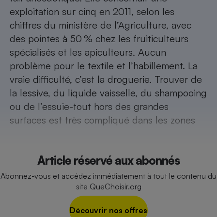
Téléphone mobile -
exploitation sur cinq en 2011, selon les
Smartphone
Plaque de cuisson à
chiffres du ministère de l’Agriculture, avec
induction
des pointes à 50 % chez les fruiticulteurs
spécialisés et les apiculteurs. Aucun
problème pour le textile et l’habillement. La
Climatiseur -
vraie difficulté, c’est la droguerie. Trouver de
Ventilateur
la lessive, du liquide vaisselle, du shampooing
ou de l’essuie-tout hors des grandes
Antivirus
surfaces est très compliqué dans les zones
Climatiseur -
Ventilateur
Article réservé aux abonnés
Abonnez-vous et accédez immédiatement à tout le contenu du
site QueChoisir.org
Découvrir nos offres