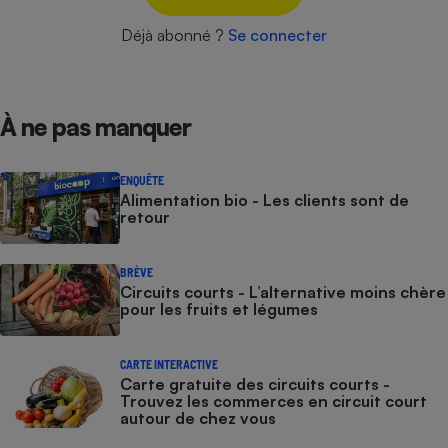
Cafetière à expressos
Déjà abonné ?
Se connecter
À ne pas manquer
ENQUÊTE
Alimentation bio - Les clients sont de
retour
Robot ménager
BRÈVE
Circuits courts - L’alternative moins chère
pour les fruits et légumes
CARTE INTERACTIVE
Carte gratuite des circuits courts -
Trouvez les commerces en circuit court
autour de chez vous