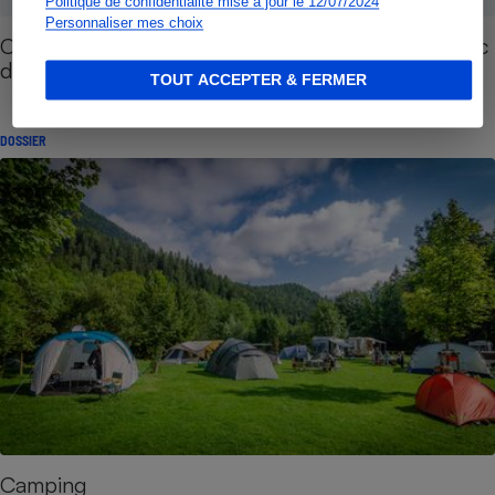
Politique de confidentialité mise à jour le 12/07/2024
Personnaliser mes choix
Camping-cars et caravanes - 6 assureurs au banc
d’essai
TOUT ACCEPTER & FERMER
DOSSIER
Camping