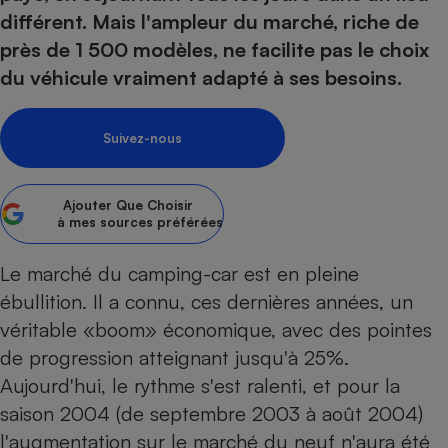
pression
Choisir son fioul
Assurance
Sécurité - Hygiène
Circulation routière
différent. Mais l'ampleur du marché, riche de
Choisir son pellet
Crédit immobilier
Banque - Crédit
près de 1 500 modèles, ne facilite pas le choix
Contrôle technique - Rép
du véhicule vraiment adapté à ses besoins.
Comparateur assurance emprunteur
Maison de retraite
Epargne - Fiscalité
Comparateu
Pièce détachée
Energie Moins Chère Ensemble
Comparatif réfrigérateur
Comparatif casque audio
Comparatif tondeuse ro
Moto
Suivez-nous
Comparatif plaque à indu
Comparatif barre de son
Comparatif poêle à gran
Supermarché - Drive
Comparatif hotte aspira
Comparatif imprimante m
Comparatif radiateur éle
Électricité - Gaz
Hygiène - Beauté
Ajouter
Que Choisir
Comparatif climatiseur m
Comparatif ordinateur p
à mes sources préférées
Tous les comparateurs
Maladie - Médecine - Mé
Comparatif aspirateur bal
Comparatif ultrabook
Aménagement
Toutes les cartes interactives
Système de santé - Com
Le marché du camping-car est en pleine
Comparatif aspirateur tr
Comparatif tablette tacti
Supermarché - Drive
Bricolage - Jardinage
Retraite
ébullition. Il a connu, ces dernières années, un
Comparatif cafetière au
Chauffage
véritable «boom» économique, avec des pointes
Speedtest - Testez le débit de votre
Mutuelle
Comparatif robot cuiseu
Image et son
Produit d'entretien
connexion Internet
de progression atteignant jusqu'à 25%.
Comparatif centrale vap
Comparateur auto
Informatique
Sécurité domestique
Aujourd'hui, le rythme s'est ralenti, et pour la
saison 2004 (de septembre 2003 à août 2004)
Internet
l'augmentation sur le marché du neuf n'aura été
Gros électroménager
Téléphonie