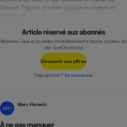
Téléphone mobile -
français Trigano, premier groupe européen en
Smartphone
Plaque de cuisson à
matière de
induction
Article réservé aux abonnés
Abonnez-vous et accédez immédiatement à tout le contenu du
Climatiseur -
Ventilateur
site QueChoisir.org
Découvrir nos offres
Antivirus
Climatiseur -
Déjà abonné ?
Se connecter
Ventilateur
Marc Horwitz
MH
À ne pas manquer