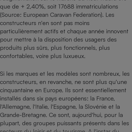
que de + 2,40%, soit 17688 immatriculations
Petit électroménager - U
Complément
(Source: European Caravan Federation). Les
alimentaire
constructeurs n'en sont pas moins
Mutuelle
Assurance emprunteur
particulièrement actifs et chaque année innovent
pour mettre à la disposition des usagers des
produits plus sûrs, plus fonctionnels, plus
confortables, voire plus luxueux.
Matelas
Champagne
bouteille
Banque en 
Si les marques et les modèles sont nombreux, les
Téléviseur
constructeurs, en revanche, ne sont plus qu'une
Antimoustique
Lave-linge
cinquantaine en Europe. Ils sont essentiellement
installés dans six pays européens: la France,
l'Allemagne, l'Italie, l'Espagne, la Slovénie et la
Grande-Bretagne. Ce sont, aujourd'hui, pour la
Radiateur électrique
plupart, des groupes puissants présents dans les
secteurs du loisir et du tourisme. A l'instar du