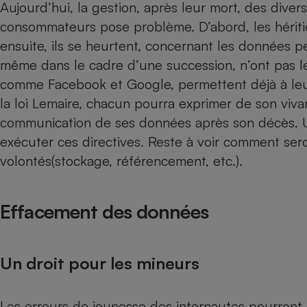
Radiateur électrique
Aujourd’hui, la gestion, après leur mort, des dive
consommateurs pose problème. D’abord, les héritie
ensuite, ils se heurtent, concernant les données p
Téléphone mobile -
Smartphone
même dans le cadre d’une succession, n’ont pas le 
Plaque de cuisson à
comme Facebook et Google, permettent déjà à leur
induction
la loi Lemaire, chacun pourra ­exprimer de son viva
communication de ses données après son décès. 
exécuter ces directives. Reste à voir comment ser
Climatiseur -
Ventilateur
volontés(stockage, référencement, etc.).
Antivirus
Effacement des données
Climatiseur -
Ventilateur
Un droit pour les mineurs
Les erreurs de jeunesse des internautes pourront ê