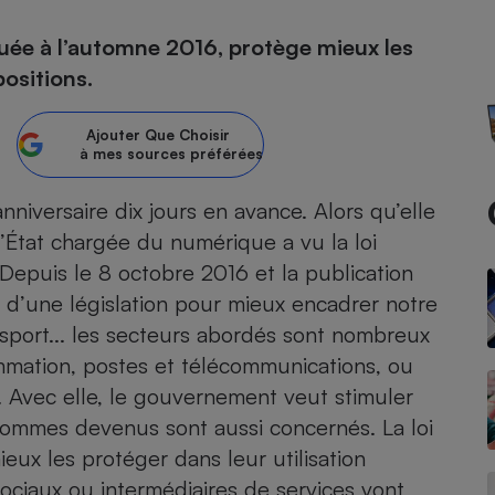
uée à l’automne 2016, protège mieux les
atif sèche-linge
atif smartphone
atif nettoyeur haute
ateur mutuelle
on
ositions.
Réparation
Ajouter
Que Choisir
Obsèques - Pompes
teur des devis d’opticiens
à mes sources préférées
funèbres
eur-congélateur
dio
 robot
niversaire dix jours en avance. Alors qu’elle
nduction
son
ranulés
d’État chargée du numérique a vu la loi
irante
e multifonction
électrique
 Depuis le 8 octobre 2016 et la publication
Panneaux
r mobile
r portable
c d’une législation pour mieux encadrer notre
photovoltaïques
 Médicament
sport... les secteurs abordés sont ­nombreux
 balai
ommation, postes et télécommunications, ou
omplémentaire santé
 traîneau
ctile
Circuits courts et
alimentation locale
n). Avec elle, le gouvernement veut stimuler
Puériculture - Produit
 automatique
pour bébé
ommes devenus sont aussi concernés. La loi
Banque en ligne
seur
ieux les protéger dans leur utilisation
vapeur
ociaux ou ­intermédiaires de services vont