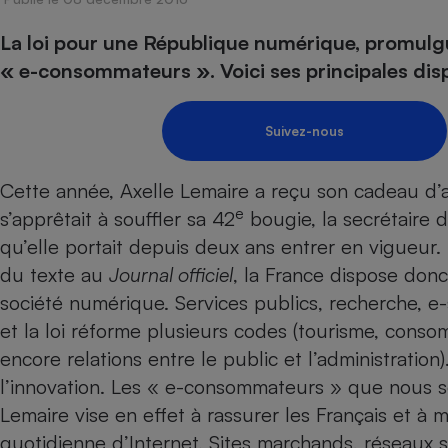
Energie
Nutrition
Assurance auto
-nous ?
La loi pour une République numérique, promulg
Produit alimentaire
Carburant
Compar
Compar
Compar
Compar
pressi
« e-consommateurs ». Voici ses principales disp
Choisir son fioul
Assurance
Sécurité - Hygiène
Circulation routière
Choisir son pellet
Banque - Crédit
Crédit immobilier
Contrôle technique - 
Suivez-nous
Comparateur assurance emprunteur
Epargne - Fiscalité
Maison de retraite
Compara
Pièce détachée
Energie Moins Chère Ensemble
Comparatif réfrigérat
Comparatif casque au
Comparatif tondeuse
Moto
Cette année, Axelle Lemaire a reçu son cadeau ­d’an
Comparatif plaque à i
Comparatif barre de 
Comparatif poêle à g
Supermarché - Drive
e
s’apprêtait à souffler sa 42
bougie, la secrétaire 
Comparatif hotte asp
Comparatif imprimant
Comparatif radiateur 
qu’elle portait depuis deux ans entrer en vigueur.
Électricité - Gaz
Hygiène - Beauté
Comparatif climatiseu
Comparatif ordinateu
du texte au
Journal officiel
, la France dispose don
Tous les comparateurs
Maladie - Médecine -
société numérique. Services publics, recherche, e-
Comparatif aspirateur
Comparatif ultrabook
Aménagement
Toutes les cartes interactives
et la loi réforme plusieurs codes (tourisme, cons
Système de santé - C
Comparatif aspirateur
Comparatif tablette ta
Supermarché - Drive
Bricolage - Jardinage
encore relations entre le public et l’administratio
Retraite
Comparatif cafetière
Chauffage
l’innovation. Les « e-consommateurs » que nous s
Speedtest - Testez le débit de votre
Mutuelle
Comparatif robot cui
Image et son
Produit d'entretien
connexion Internet
Lemaire vise en effet à rassurer les Français et à m
Comparatif centrale 
Comparateur auto
quotidienne d’Internet. Sites marchands, réseaux s
Informatique
Sécurité domestique