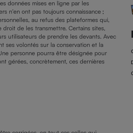
Électricité - Gaz
rses données mises en ligne par les
rs n’en ont pas toujours connaissance ;
ersonnelles, au refus des plateformes qui,
Appareil photo
numérique
droit de les transmettre. Certains sites,
Four encastrable
s utilisateurs de prendre les devants. Avec
nt ses volontés sur la conservation et la
Une personne pourra être désignée pour
ont gérées, concrètement, ces dernières
Lessive
Aspirateur
tre corrigées, en tout cas celles qui