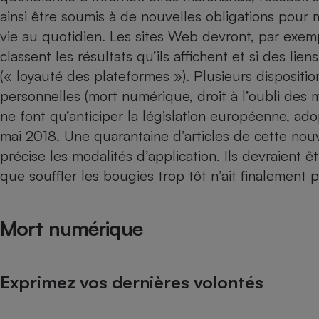
ainsi être soumis à de nouvelles obligations pour mi
Internet
vie au quotidien. Les sites Web devront, par exemp
Gros électroménager
Téléphonie
classent les résultats qu’ils affichent et si des li
Petit électroménager 
(« loyauté des plateformes »). Plusieurs dispositi
Complément
alimentaire
personnelles (mort numérique, droit à l’oubli des m
Mutuelle
Assurance emprunteu
ne font qu’anticiper la législation européenne, ad
mai 2018. Une quarantaine d’articles de cette nou
précise les modalités d’application. Ils devraient 
que souffler les bougies trop tôt n’ait finalement p
Matelas
Champa
boutei
Banque 
Mort numérique
Téléviseur
Antimoustique
Lave-linge
Exprimez vos dernières volontés