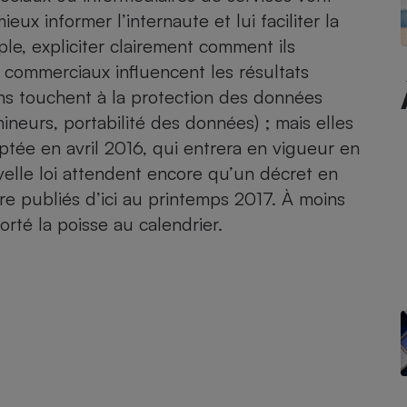
eux informer l’internaute et lui faciliter la
le, expliciter clairement comment ils
ens commerciaux influencent les résultats
- Ustensile
ons touchent à la protection des données
Foie gras
ineurs, portabilité des données) ; mais elles
Aide auditive
r
Assurance vie
optée en avril 2016, qui entrera en vigueur en
velle loi attendent encore qu’un décret en
être publiés d’ici au printemps 2017. À moins
orté la poisse au calendrier.
Poêle à granulés
gne - Comment choisir une
lle de champagne
en ligne
Ordinateur portable
Crème solaire
Lave-vaisselle