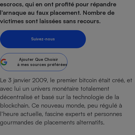
escrocs, qui en ont profité pour répandre
Petit électroménager - U
l’arnaque au faux placement. Nombre de
Complément
alimentaire
victimes sont laissées sans recours.
Mutuelle
Assurance emprunteur
Suivez-nous
Matelas
Ajouter
Que Choisir
Champagne
à mes sources préférées
bouteille
Banque en 
Téléviseur
Le 3 janvier 2009, le premier bitcoin était créé, et
Antimoustique
avec lui un univers monétaire totalement
Lave-linge
décentralisé et basé sur la technologie de la
blockchain. Ce nouveau monde, peu régulé à
l’heure actuelle, fascine experts et personnes
Radiateur électrique
gourmandes de placements alternatifs.