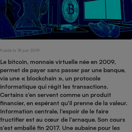
pression
Choisir son fioul
Assurance
Sécurité - Hygiène
Circulation routière
Choisir son pellet
Crédit immobilier
Banque - Crédit
Contrôle technique - Rép
Comparateur assurance emprunteur
Maison de retraite
Epargne - Fiscalité
Comparateu
Pièce détachée
Energie Moins Chère Ensemble
Comparatif réfrigérateur
Comparatif casque audio
Comparatif tondeuse ro
Moto
Comparatif plaque à indu
Comparatif barre de son
Comparatif poêle à gran
Supermarché - Drive
Publié le 18 juin 2019
Comparatif hotte aspira
Comparatif imprimante m
Comparatif radiateur éle
Électricité - Gaz
Hygiène - Beauté
Le bitcoin, monnaie virtuelle née en 2009,
Comparatif climatiseur m
Comparatif ordinateur p
Tous les comparateurs
permet de payer sans passer par une banque,
Maladie - Médecine - Mé
Comparatif aspirateur bal
Comparatif ultrabook
Aménagement
via une « blockchain », un protocole
Toutes les cartes interactives
Système de santé - Com
Comparatif aspirateur tr
Comparatif tablette tacti
Supermarché - Drive
Bricolage - Jardinage
informatique qui régit les transactions.
Retraite
Comparatif cafetière au
Chauffage
Certains s’en servent comme un produit
Speedtest - Testez le débit de votre
Mutuelle
Comparatif robot cuiseu
financier, en espérant qu’il prenne de la valeur.
Image et son
Produit d'entretien
connexion Internet
Comparatif centrale vap
Comparateur auto
Information centrale, l’espoir de le faire
Informatique
Sécurité domestique
fructifier est au cœur de l’arnaque. Son cours
Internet
s’est emballé fin 2017. Une aubaine pour les
Gros électroménager
Téléphonie