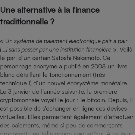
Téléphone mobile -
Une alternative à la finance
Smartphone
Plaque de cuisson à
induction
traditionnelle ?
« Un système de paiement électronique pair à pair
Climatiseur -
[…] sans passer par une institution financière »
. Voilà
Ventilateur
le pari d’un certain Satoshi Nakamoto. Ce
personnage anonyme a publié en 2008 un livre
Antivirus
blanc détaillant le fonctionnement (très
Climatiseur -
technique !) d’un nouvel écosystème monétaire.
Ventilateur
Le 3 janvier de l’année suivante, la première
cryptomonnaie voyait le jour : le bitcoin. Depuis, il
est possible de s’échanger en ligne ces devises
virtuelles. Elles permettent également d’effectuer
des paiements, même si peu de commerçants
proposent une telle option aujourd’hui. À ce jour,