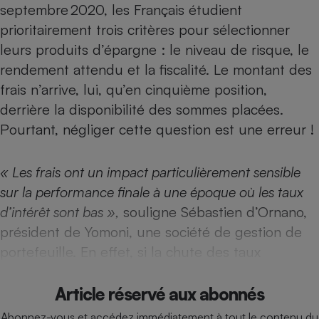
septembre 2020, les Français étudient
Téléphone mobile -
Smartphone
prioritairement trois critères pour sélectionner
Plaque de cuisson à
induction
leurs produits d’épargne : le niveau de risque, le
rendement attendu et la fiscalité. Le montant des
frais n’arrive, lui, qu’en cinquième position,
Climatiseur -
derrière la disponibilité des sommes placées.
Ventilateur
Pourtant, négliger cette question est une erreur !
Antivirus
« Les frais ont un impact particulièrement sensible
Climatiseur -
sur la performance finale à une époque où les taux
Ventilateur
d’intérêt sont bas »,
souligne Sébastien d’Ornano,
président de Yomoni, une société de gestion de
porte­feuille. En effet, si la chute des taux
Article réservé aux abonnés
Abonnez-vous et accédez immédiatement à tout le contenu du