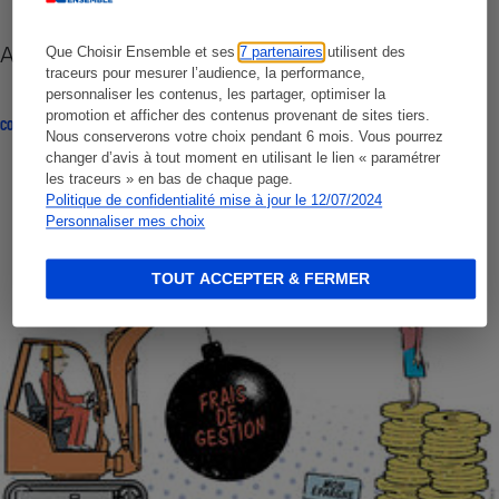
Assurance vie - Attention aux frais cachés
Que Choisir Ensemble et ses
7 partenaires
utilisent des
traceurs pour mesurer l’audience, la performance,
personnaliser les contenus, les partager, optimiser la
promotion et afficher des contenus provenant de sites tiers.
CONSEILS
Nous conserverons votre choix pendant 6 mois. Vous pourrez
changer d’avis à tout moment en utilisant le lien « paramétrer
les traceurs » en bas de chaque page.
Politique de confidentialité mise à jour le 12/07/2024
Personnaliser mes choix
TOUT ACCEPTER & FERMER