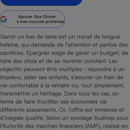
Petit électroménager - U
Complément
Ajouter
Que Choisir
alimentaire
à mes sources préférées
Mutuelle
Assurance emprunteur
Garnir un bas de laine est un travail de longue
haleine, qui demande de l’attention et parfois des
sacrifices. Épargner exige de gérer un budget, de
Matelas
Champagne
faire des choix et de se montrer constant. Les
bouteille
Banque en 
objectifs peuvent être multiples : répondre à un
Téléviseur
imprévu, aider ses enfants, s’assurer un train de
Antimoustique
vie confortable à la retraite ou, tout simplement,
Lave-linge
transmettre un héritage. Dans tous les cas, on
tente de faire fructifier ses économies via
différents placements. Or, l’offre est immense et
Radiateur électrique
d’inégale qualité. Selon un sondage Audirep pour
l’Autorité des marchés financiers (AMF), réalisé en