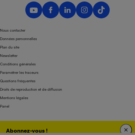
Nous contacter
Données personnelles
Plan du site
Newsletter
Conditions générales
Paramétrer les traceurs
Questions fréquentes
Droits de reproduction et de diffusion
Mentions légales
Panel
Association indépendante de l’État, des syndicats, des producteurs et des
Abonnez-vous !
distributeurs depuis 1951.