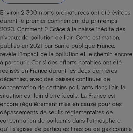
Petit électroménager - U
Environ 2 300 morts prématurées ont été évitées
Complément
alimentaire
durant le premier confinement du printemps
Mutuelle
Assurance emprunteur
2020. Comment ? Grâce à la baisse inédite des
niveaux de pollution de l’air. Cette estimation,
publiée en 2021 par Santé publique France,
révèle l’impact de la pollution et le chemin encore
Matelas
Champagne
à parcourir. Car si des efforts notables ont été
bouteille
Banque en 
réalisés en France durant les deux dernières
Téléviseur
décennies, avec des baisses continues de
Antimoustique
concentration de certains polluants dans l’air, la
Lave-linge
situation est loin d’être idéale. La France est
encore régulièrement mise en cause pour des
dépassements de seuils réglementaires de
Radiateur électrique
concentration de polluants dans l’atmosphère,
qu’il s’agisse de particules fines ou de gaz comme