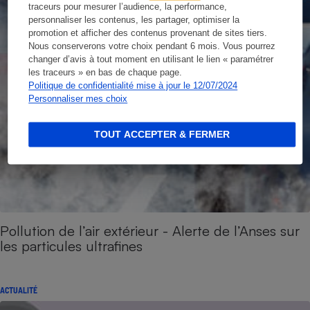
traceurs pour mesurer l’audience, la performance,
personnaliser les contenus, les partager, optimiser la
promotion et afficher des contenus provenant de sites tiers.
Nous conserverons votre choix pendant 6 mois. Vous pourrez
changer d’avis à tout moment en utilisant le lien « paramétrer
les traceurs » en bas de chaque page.
Politique de confidentialité mise à jour le 12/07/2024
Personnaliser mes choix
TOUT ACCEPTER & FERMER
Pollution de l’air extérieur - Alerte de l’Anses sur
les particules ultrafines
ACTUALITÉ