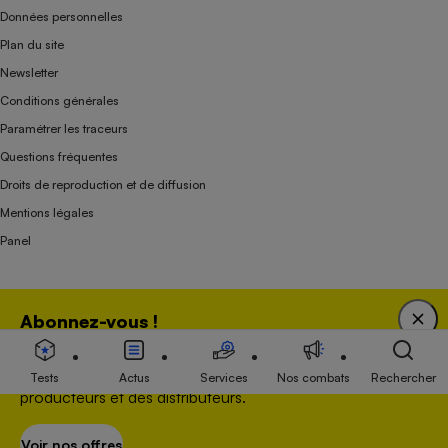
Données personnelles
Plan du site
Newsletter
Conditions générales
Paramétrer les traceurs
Questions fréquentes
Droits de reproduction et de diffusion
Mentions légales
Panel
Association indépendante de l’État, des syndicats, des producteurs et des
Abonnez-vous !
distributeurs depuis 1951.
Bénéficiez d'une expertise unique tout en soutenant
une association 100 % indépendante de l'Etat, des
Tests
Actus
Services
Nos combats
Rechercher
producteurs et des distributeurs.
Voir nos offres
S’abonner