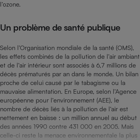
l’ozone.
Téléphone mobile -
Smartphone
Plaque de cuisson à
induction
Un problème de santé publique
Climatiseur -
Selon l’Organisation mondiale de la santé (OMS),
Ventilateur
les effets combinés de la pollution de l’air ambiant
et de l’air intérieur sont associés à 6,7 millions de
Antivirus
décès prématurés par an dans le monde. Un bilan
proche de celui causé par le tabagisme ou la
Climatiseur -
Ventilateur
mauvaise alimentation. En Europe, selon l’Agence
européenne pour l’environnement (AEE), le
nombre de décès liés à la pollution de l’air est
nettement en baisse : un million annuel au début
des années 1990 contre 431 000 en 2005. Mais
celle-ci reste la menace environnementale la plus