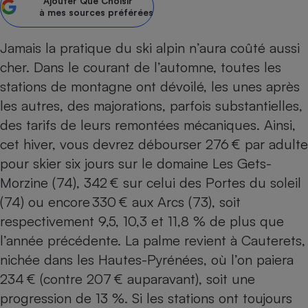
Ajouter
Que Choisir
à mes sources préférées
Petit électroménager - U
Complément
alimentaire
Jamais la pratique du ski alpin n’aura coûté aussi
Mutuelle
Assurance emprunteur
cher. Dans le courant de l’automne, toutes les
stations de montagne ont dévoilé, les unes après
les autres, des majorations, parfois substantielles,
des tarifs de leurs remontées mécaniques. Ainsi,
Matelas
Champagne
cet hiver, vous devrez débourser 276 € par adulte
bouteille
Banque en 
pour skier six jours sur le domaine Les Gets-
Téléviseur
Morzine (74), 342 € sur celui des Portes du soleil
Antimoustique
(74) ou encore 330 € aux Arcs (73), soit
Lave-linge
respectivement 9,5, 10,3 et 11,8 % de plus que
l’année précédente. La palme revient à Cauterets,
nichée dans les Hautes-Pyrénées, où l’on paiera
Radiateur électrique
234 € (contre 207 € auparavant), soit une
progression de 13 %. Si les stations ont toujours