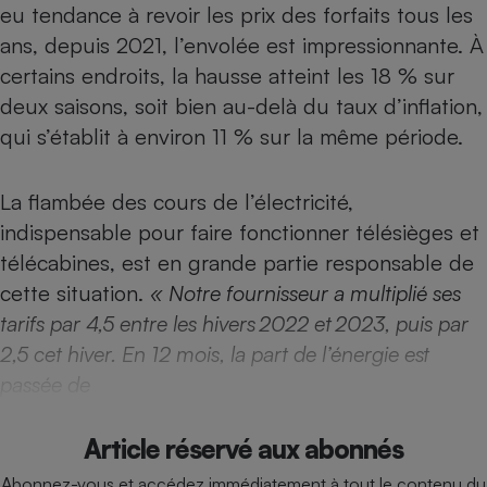
eu tendance à revoir les prix des forfaits tous les
Téléphone mobile -
Smartphone
ans, depuis 2021, l’envolée est impressionnante. À
Plaque de cuisson à
induction
certains endroits, la hausse atteint les 18 % sur
deux saisons, soit bien au-delà du taux d’inflation,
qui s’établit à environ 11 % sur la même période.
Climatiseur -
Ventilateur
La flambée des cours de l’électricité,
indispensable pour faire fonctionner télésièges et
Antivirus
télécabines, est en grande partie responsable de
Climatiseur -
cette situation.
« Notre fournisseur a multiplié ses
Ventilateur
tarifs par 4,5 entre les hivers 2022 et 2023, puis par
2,5 cet hiver. En 12 mois, la part de l’énergie est
passée de
Article réservé aux abonnés
Abonnez-vous et accédez immédiatement à tout le contenu du