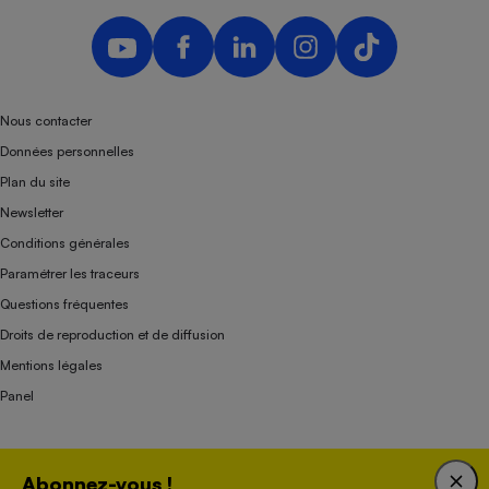
Nous contacter
Données personnelles
Plan du site
Newsletter
Conditions générales
Paramétrer les traceurs
Questions fréquentes
Droits de reproduction et de diffusion
Mentions légales
Panel
Association indépendante de l’État, des syndicats, des producteurs et des
Abonnez-vous !
distributeurs depuis 1951.