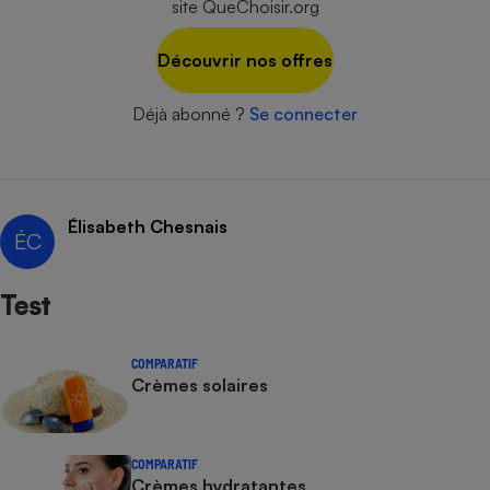
site QueChoisir.org
Cafetière à expressos
Découvrir nos offres
Déjà abonné ?
Se connecter
Élisabeth Chesnais
ÉC
Robot ménager
Test
COMPARATIF
Crèmes solaires
COMPARATIF
Crèmes hydratantes