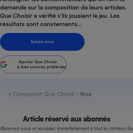
Téléphone mobile -
demande sur la composition de leurs articles.
Smartphone
Plaque de cuisson à
Que Choisir
a vérifié s’ils jouaient le jeu. Les
induction
résultats sont consternants...
Suivez-nous
Climatiseur -
Ventilateur
Ajouter
Que Choisir
à mes sources préférées
Antivirus
Climatiseur -
Ventilateur
→ Comparatif Que Choisir :
Nos
Article réservé aux abonnés
Abonnez-vous et accédez immédiatement à tout le contenu du