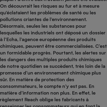
On découvrait les risques au fur et à mesure
Petit électroménager - U
Complément
qu’éclataient les problèmes de santé ou les
alimentaire
pollutions criantes de l’environnement.
Mutuelle
Assurance emprunteur
Désormais, seules les substances pour
lesquelles les industriels ont déposé un dossier
à l’Echa, l’agence européenne des produits
chimiques, peuvent être commercialisées. C’est
Matelas
Champagne
bouteille
un formidable progrès. Pourtant, les alertes sur
Banque en 
les dangers des multiples produits chimiques
Téléviseur
de notre quotidien se succèdent, très loin de la
Antimoustique
Lave-linge
promesse d’un environnement chimique plus
sûr. En matière de protection des
consommateurs, le compte n’y est pas. En
matière d’information non plus. En effet, le
Radiateur électrique
règlement Reach oblige les fabricants à
renseigner les consommateurs qui en font la