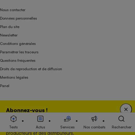
Nous contacter
Données personnelles
Plan du site
Newsletter
Conditions générales
Paramétrer les traceurs
Questions fréquentes
Droits de reproduction et de diffusion
Mentions légales
Panel
Association indépendante de l’État, des syndicats, des producteurs et des
Abonnez-vous !
distributeurs depuis 1951.
Bénéficiez d'une expertise unique tout en soutenant
une association 100 % indépendante de l'Etat, des
Tests
Actus
Services
Nos combats
Rechercher
producteurs et des distributeurs.