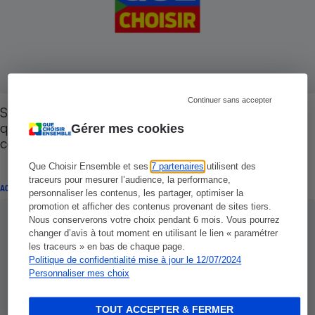
Continuer sans accepter
Substances préoccupantes dans des produits du
quotidien - La vérité est cachée aux
Gérer mes cookies
consommateurs !
Que Choisir Ensemble et ses
7 partenaires
utilisent des
traceurs pour mesurer l’audience, la performance,
ACTION QUE CHOISIR ENSEMBLE
personnaliser les contenus, les partager, optimiser la
promotion et afficher des contenus provenant de sites tiers.
Nous conserverons votre choix pendant 6 mois. Vous pourrez
changer d’avis à tout moment en utilisant le lien « paramétrer
les traceurs » en bas de chaque page.
Politique de confidentialité mise à jour le 12/07/2024
Personnaliser mes choix
TOUT ACCEPTER & FERMER