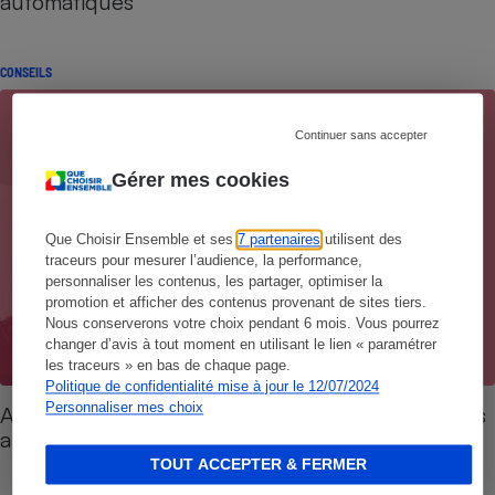
automatiques
CONSEILS
Continuer sans accepter
Gérer mes cookies
Que Choisir Ensemble et ses
7 partenaires
utilisent des
traceurs pour mesurer l’audience, la performance,
personnaliser les contenus, les partager, optimiser la
promotion et afficher des contenus provenant de sites tiers.
Nous conserverons votre choix pendant 6 mois. Vous pourrez
changer d’avis à tout moment en utilisant le lien « paramétrer
les traceurs » en bas de chaque page.
Politique de confidentialité mise à jour le 12/07/2024
Personnaliser mes choix
Antibiorésistance - Comment faire bon usage des
antibiotiques
TOUT ACCEPTER & FERMER