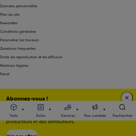
Données personnelles
Plan du site
Newsletter
Conditions générales
Paramétrer les traceurs
Questions fréquentes
Droits de reproduction et de diffusion
Mentions légales
Panel
Association indépendante de l’État, des syndicats, des producteurs et des
Abonnez-vous !
distributeurs depuis 1951.
Bénéficiez d'une expertise unique tout en soutenant
une association 100 % indépendante de l'Etat, des
Tests
Actus
Services
Nos combats
Rechercher
producteurs et des distributeurs.
Voir nos offres
S’abonner