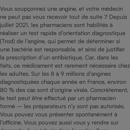
Vous soupçonnez une angine, et votre médecin
Petit électroménager - U
Complément
ne peut pas vous recevoir tout de suite ? Depuis
alimentaire
Mutuelle
juillet 2021, les pharmaciens sont habilités à
Assurance emprunteur
réaliser un test rapide d’orientation diagnostique
(Trod) de l’angine, qui permet de déterminer si
une bactérie est responsable, et ainsi de justifier
Matelas
la prescription d’un antibiotique. Car, dans les
Champagne
bouteille
faits, ce médicament est rarement nécessaire chez
Banque en 
les adultes. Sur les 8 à 9 millions d’angines
Téléviseur
diagnostiquées chaque année en France, environ
Antimoustique
Lave-linge
80 % des cas sont d’origine virale. Concrètement,
le test peut être effectué par un pharmacien
formé – les préparateurs n’y sont pas autorisés.
Vous pouvez vous présenter spontanément à
Radiateur électrique
l’officine. Vous pouvez aussi vous y rendre sur