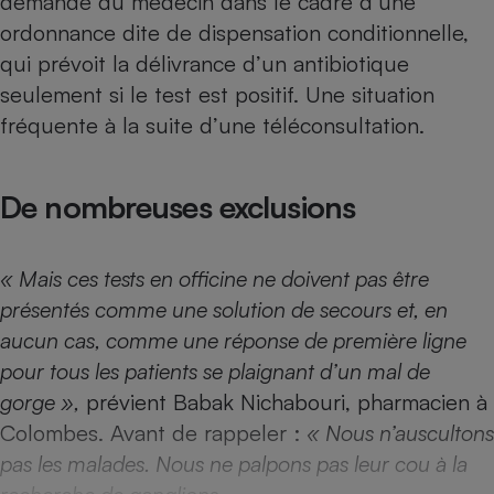
demande du médecin dans le cadre d’une
Téléphone mobile -
ordonnance dite de dispensation conditionnelle,
Smartphone
Plaque de cuisson à
qui prévoit la délivrance d’un antibiotique
induction
seulement si le test est positif. Une situation
fréquente à la suite d’une téléconsultation.
Climatiseur -
Ventilateur
De nombreuses exclusions
Antivirus
« Mais ces tests en officine ne doivent pas être
Climatiseur -
présentés comme une solution de secours et, en
Ventilateur
aucun cas, comme une réponse de première ligne
pour tous les patients se plaignant d’un mal de
gorge »,
prévient Babak Nichabouri, pharmacien à
Colombes. Avant de rappeler :
« Nous n’auscultons
pas les malades. Nous ne palpons pas leur cou à la