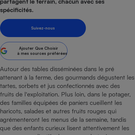
pression
partagent le terrain, chacun avec ses
Choisir son fioul
Assurance
Sécurité - Hygiène
Circulation routière
spécificités.
Choisir son pellet
Crédit immobilier
Banque - Crédit
Contrôle technique - Rép
Comparateur assurance emprunteur
Maison de retraite
Epargne - Fiscalité
Comparateu
Pièce détachée
Suivez-nous
Energie Moins Chère Ensemble
Comparatif réfrigérateur
Comparatif casque audio
Comparatif tondeuse ro
Moto
Comparatif plaque à indu
Comparatif barre de son
Comparatif poêle à gran
Supermarché - Drive
Ajouter
Que Choisir
Comparatif hotte aspira
Comparatif imprimante m
Comparatif radiateur éle
à mes sources préférées
Électricité - Gaz
Hygiène - Beauté
Comparatif climatiseur m
Comparatif ordinateur p
Autour des tables disséminées dans le pré
Tous les comparateurs
Maladie - Médecine - Mé
Comparatif aspirateur bal
Comparatif ultrabook
Aménagement
attenant à la ferme, des gourmands dégustent les
Toutes les cartes interactives
Système de santé - Com
Comparatif aspirateur tr
Comparatif tablette tacti
Supermarché - Drive
Bricolage - Jardinage
tartes, sorbets et jus confectionnés avec des
Retraite
Comparatif cafetière au
fruits de l'exploitation. Plus loin, dans le potager,
Chauffage
Speedtest - Testez le débit de votre
des familles équipées de paniers cueillent les
Mutuelle
Comparatif robot cuiseu
Image et son
Produit d'entretien
connexion Internet
haricots, salades et autres fruits rouges qui
Comparatif centrale vap
Comparateur auto
Informatique
Sécurité domestique
agrémenteront les menus de la semaine, tandis
Internet
que des enfants curieux lisent attentivement les
Gros électroménager
Téléphonie