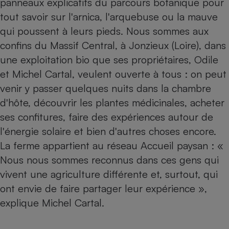
panneaux explicatifs du parcours botanique pour
tout savoir sur l'arnica, l'arquebuse ou la mauve
Petit électroménager - U
Complément
qui poussent à leurs pieds. Nous sommes aux
alimentaire
Mutuelle
confins du Massif Central, à Jonzieux (Loire), dans
Assurance emprunteur
une exploitation bio que ses propriétaires, Odile
et Michel Cartal, veulent ouverte à tous : on peut
venir y passer quelques nuits dans la chambre
Matelas
d'hôte, découvrir les plantes médicinales, acheter
Champagne
bouteille
ses confitures, faire des expériences autour de
Banque en 
l'énergie solaire et bien d'autres choses encore.
Téléviseur
La ferme appartient au réseau Accueil paysan : «
Antimoustique
Lave-linge
Nous nous sommes reconnus dans ces gens qui
vivent une agriculture différente et, surtout, qui
ont envie de faire partager leur expérience »,
Radiateur électrique
explique Michel Cartal.