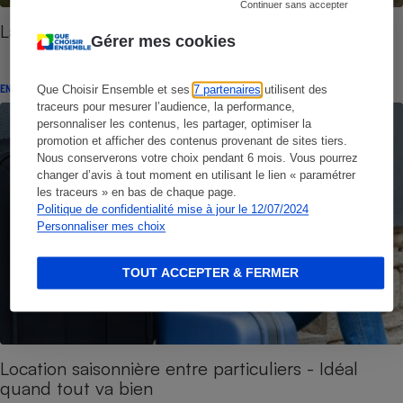
Continuer sans accepter
Labels du tourisme - Dormir au vert
Gérer mes cookies
ENQUÊTE
Que Choisir Ensemble et ses
7 partenaires
utilisent des
traceurs pour mesurer l’audience, la performance,
personnaliser les contenus, les partager, optimiser la
promotion et afficher des contenus provenant de sites tiers.
Nous conserverons votre choix pendant 6 mois. Vous pourrez
changer d’avis à tout moment en utilisant le lien « paramétrer
les traceurs » en bas de chaque page.
Politique de confidentialité mise à jour le 12/07/2024
Personnaliser mes choix
TOUT ACCEPTER & FERMER
Location saisonnière entre particuliers - Idéal
quand tout va bien