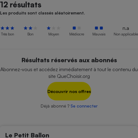
pression
Choisir son fioul
12 résultats
Assurance
Sécurité - Hygiène
Circulation routière
Choisir son pellet
Les produits sont classés aléatoirement.
Crédit immobilier
Banque - Crédit
Contrôle technique - Rép
Comparateur assurance emprunteur
Maison de retraite
Epargne - Fiscalité
Comparateu
Pièce détachée
n.a
Energie Moins Chère Ensemble
Comparatif réfrigérateur
Comparatif casque audio
Comparatif tondeuse ro
Très bon
Bon
Moyen
Médiocre
Mauvais
Non applicable
Moto
Comparatif plaque à indu
Comparatif barre de son
Comparatif poêle à gran
Supermarché - Drive
Comparatif hotte aspira
Comparatif imprimante m
Comparatif radiateur éle
Résultats réservés aux abonnés
Électricité - Gaz
Hygiène - Beauté
Comparatif climatiseur m
Comparatif ordinateur p
Abonnez-vous et accédez immédiatement à tout le contenu du
Tous les comparateurs
Maladie - Médecine - Mé
Comparatif aspirateur bal
Comparatif ultrabook
site QueChoisir.org
Aménagement
Toutes les cartes interactives
Système de santé - Com
Comparatif aspirateur tr
Comparatif tablette tacti
Supermarché - Drive
Bricolage - Jardinage
Retraite
Découvrir nos offres
Comparatif cafetière au
Chauffage
Speedtest - Testez le débit de votre
Mutuelle
Comparatif robot cuiseu
Déjà abonné ?
Se connecter
Image et son
Produit d'entretien
connexion Internet
Comparatif centrale vap
Comparateur auto
Informatique
Sécurité domestique
Internet
Le Petit Ballon
Gros électroménager
Téléphonie