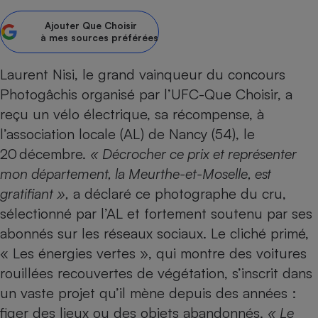
pression
Choisir son fioul
Assurance
Sécurité - Hygiène
Circulation routière
Ajouter
Que Choisir
Choisir son pellet
Crédit immobilier
Banque - Crédit
Contrôle technique - Rép
à mes sources préférées
Comparateur assurance emprunteur
Maison de retraite
Epargne - Fiscalité
Comparateu
Pièce détachée
Laurent Nisi, le grand vainqueur du
concours
Energie Moins Chère Ensemble
Comparatif réfrigérateur
Comparatif casque audio
Comparatif tondeuse ro
Moto
Photogâchis organisé par l’UFC-Que Choisir
, a
Comparatif plaque à indu
Comparatif barre de son
Comparatif poêle à gran
Supermarché - Drive
reçu un vélo électrique, sa récompense, à
Comparatif hotte aspira
Comparatif imprimante m
Comparatif radiateur éle
l’association locale (AL) de Nancy (54), le
Électricité - Gaz
Hygiène - Beauté
Comparatif climatiseur m
Comparatif ordinateur p
20 décembre.
« Décrocher ce prix et représenter
Tous les comparateurs
Maladie - Médecine - Mé
Comparatif aspirateur bal
Comparatif ultrabook
mon département, la Meurthe-et-Moselle, est
Aménagement
Toutes les cartes interactives
gratifiant »,
a déclaré ce photographe du cru,
Système de santé - Com
Comparatif aspirateur tr
Comparatif tablette tacti
Supermarché - Drive
Bricolage - Jardinage
Retraite
sélectionné par l’AL et fortement soutenu par ses
Comparatif cafetière au
Chauffage
abonnés sur les réseaux sociaux. Le cliché primé,
Speedtest - Testez le débit de votre
Mutuelle
Comparatif robot cuiseu
Image et son
Produit d'entretien
connexion Internet
« Les énergies vertes », qui montre des voitures
Comparatif centrale vap
Comparateur auto
Informatique
Sécurité domestique
rouillées recouvertes de végétation, s’inscrit dans
un vaste projet qu’il mène depuis des années :
Internet
figer des lieux ou des objets abandonnés.
« Le
Gros électroménager
Téléphonie