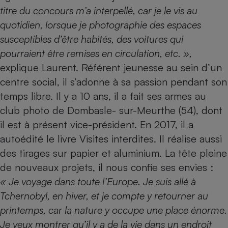
titre du concours m’a interpellé, car je le vis au
Petit électroménager - U
Complément
quotidien, lorsque je photographie des espaces
alimentaire
susceptibles d’être habités, des voitures qui
Mutuelle
Assurance emprunteur
pourraient être remises en circulation, etc. »,
explique Laurent. Référent jeunesse au sein d’un
centre social, il s’adonne à sa passion pendant son
temps libre. Il y a 10 ans, il a fait ses armes au
Matelas
Champagne
club photo de Dombasle- sur-Meurthe (54), dont
bouteille
Banque en 
il est à présent vice-président. En 2017, il a
Téléviseur
autoédité le livre Visites interdites. Il réalise aussi
Antimoustique
Lave-linge
des tirages sur papier et aluminium. La tête pleine
de nouveaux projets, il nous confie ses envies :
« Je voyage dans toute l’Europe. Je suis allé à
Tchernobyl, en hiver, et je compte y retourner au
Radiateur électrique
printemps, car la nature y occupe une place énorme.
Je veux montrer qu’il y a de la vie dans un endroit