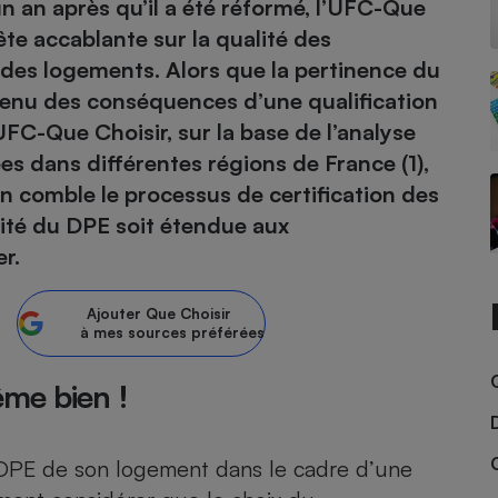
un an après qu’il a été réformé, l’UFC-Que
ête accablante sur la qualité des
atif sèche-linge
atif smartphone
atif nettoyeur haute
ateur mutuelle
des logements. Alors que la pertinence du
on
tenu des conséquences d’une qualification
Réparation
FC-Que Choisir, sur la base de l’analyse
Obsèques - Pompes
teur des devis d’opticiens
es dans différentes régions de France (1),
funèbres
eur-congélateur
dio
 robot
comble le processus de certification des
lité du DPE soit étendue aux
nduction
son
ranulés
r.
irante
e multifonction
électrique
Panneaux
r mobile
r portable
photovoltaïques
Ajouter
Que Choisir
 Médicament
 balai
à mes sources préférées
omplémentaire santé
 traîneau
ctile
Circuits courts et
ême bien !
alimentation locale
Puériculture - Produit
 automatique
pour bébé
Banque en ligne
seur
 DPE de son logement dans le cadre d’une
vapeur