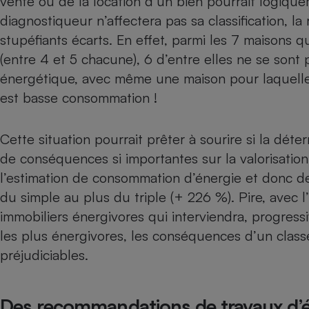
vente ou de la location d’un bien pourrait logiqu
Internet
diagnostiqueur n’affectera pas sa classification, la
stupéfiants écarts. En effet, parmi les 7 maisons q
Gros électroménager
Téléphonie
(entre 4 et 5 chacune), 6 d’entre elles ne se sont
Petit électroménager 
Complément
énergétique, avec même une maison pour laquelle l
alimentaire
est basse consommation !
Mutuelle
Assurance emprunteu
Cette situation pourrait prêter à sourire si la dét
de conséquences si importantes sur la valorisation
Matelas
l’estimation de consommation d’énergie et donc d
Champa
boutei
du simple au plus du triple (+ 226 %). Pire, avec l
Banque 
immobiliers énergivores qui interviendra, progress
Téléviseur
les plus énergivores, les conséquences d’un clas
Antimoustique
Lave-linge
préjudiciables.
Des recommandations de travaux d’é