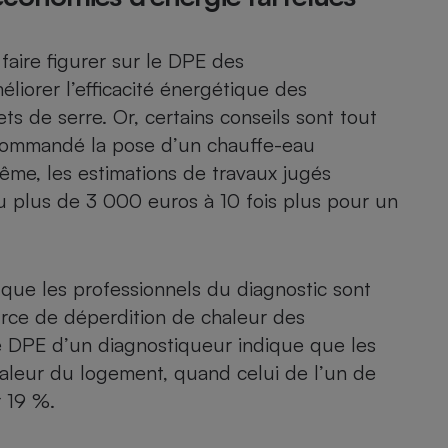
Électricité - Gaz
aire figurer sur le DPE des
Appareil photo
iorer l’efficacité énergétique des
numérique
Four encastrable
ts de serre. Or, certains conseils sont tout
recommandé la pose d’un chauffe-eau
même, les estimations de travaux jugés
 plus de 3 000 euros à 10 fois plus pour un
Lessive
que les professionnels du diagnostic sont
ource de déperdition de chaleur des
Aspirateur
e DPE d’un diagnostiqueur indique que les
aleur du logement, quand celui de l’un de
r 19 %.