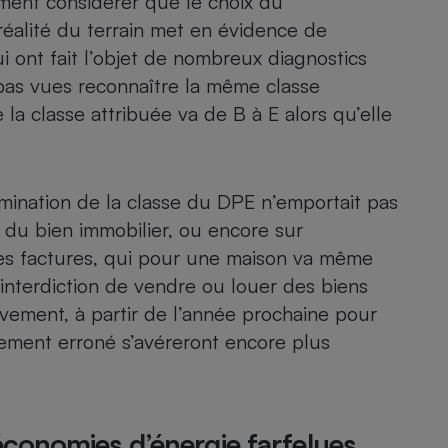
ement considérer que le choix du
 réalité du terrain met en évidence de
ui ont fait l’objet de nombreux diagnostics
 pas vues reconnaître la même classe
- Ustensile
Foie gras
a classe attribuée va de B à E alors qu’elle
Aide auditive
r
Assurance vie
ermination de la classe du DPE n’emportait pas
 du bien immobilier, ou encore sur
Poêle à granulés
es factures, qui pour une maison va même
gne - Comment choisir une
lle de champagne
’interdiction de vendre ou louer des biens
en ligne
ivement, à partir de l’année prochaine pour
Ordinateur portable
sement erroné s’avéreront encore plus
Crème solaire
Lave-vaisselle
conomies d’énergie farfelues