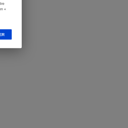
tre
en «
ER