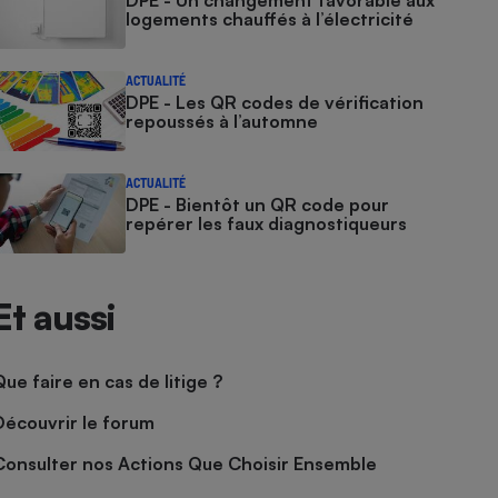
DPE - Un changement favorable aux
logements chauffés à l’électricité
ACTUALITÉ
DPE - Les QR codes de vérification
repoussés à l’automne
ACTUALITÉ
DPE - Bientôt un QR code pour
repérer les faux diagnostiqueurs
Et aussi
Que faire en cas de litige ?
Découvrir le forum
Consulter nos Actions Que Choisir Ensemble