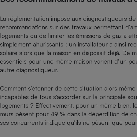
Radiateur électrique
La réglementation impose aux diagnostiqueurs de f
Téléphone mobile -
recommandations sur des travaux permettant d’amél
Smartphone
Plaque de cuisson à
logements ou de limiter les émissions de gaz à effe
induction
simplement ahurissants : un installateur a ainsi 
solaire alors que la maison en disposait déjà. De 
essentiels pour une même maison varient d’un peu
Climatiseur -
Ventilateur
autre diagnostiqueur.
Comment s’étonner de cette situation alors même 
Antivirus
incapables de tous s’accorder sur la principale s
Climatiseur -
Ventilateur
logements ? Effectivement, pour un même bien, l
murs pèsent pour 49 % dans la déperdition de ch
ses concurrents indique qu’ils ne pèsent que pou