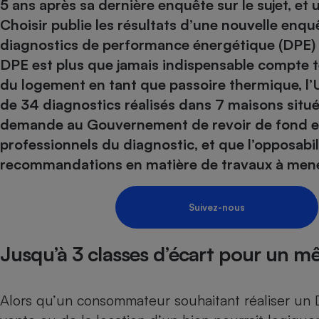
Energie
5 ans après sa dernière enquête sur le sujet, et 
Nutrition
Assurance auto
-nous ?
Choisir publie les résultats d’une nouvelle enqu
Produit alimentaire
Carburant
Compar
Compar
Compar
Compar
diagnostics de performance énergétique (DPE) 
pressi
Choisir son fioul
Assurance
Sécurité - Hygiène
Circulation routière
DPE est plus que jamais indispensable compte 
Choisir son pellet
Banque - Crédit
Crédit immobilier
Contrôle technique - 
du logement en tant que passoire thermique, l’U
Comparateur assurance emprunteur
Epargne - Fiscalité
Maison de retraite
Compara
Pièce détachée
de 34 diagnostics réalisés dans 7 maisons situé
Energie Moins Chère Ensemble
Comparatif réfrigérat
Comparatif casque au
Comparatif tondeuse
demande au Gouvernement de revoir de fond en 
Moto
professionnels du diagnostic, et que l’opposabi
Comparatif plaque à i
Comparatif barre de 
Comparatif poêle à g
Supermarché - Drive
recommandations en matière de travaux à mene
Comparatif hotte asp
Comparatif imprimant
Comparatif radiateur 
Électricité - Gaz
Hygiène - Beauté
Comparatif climatiseu
Comparatif ordinateu
Tous les comparateurs
Suivez-nous
Maladie - Médecine -
Comparatif aspirateur
Comparatif ultrabook
Aménagement
Toutes les cartes interactives
Système de santé - C
Comparatif aspirateur
Comparatif tablette ta
Supermarché - Drive
Bricolage - Jardinage
Jusqu’à 3 classes d’écart pour un m
Retraite
Comparatif cafetière
Chauffage
Speedtest - Testez le débit de votre
Mutuelle
Comparatif robot cui
Image et son
Produit d'entretien
connexion Internet
Alors qu’un consommateur souhaitant réaliser un
Comparatif centrale 
Comparateur auto
Informatique
Sécurité domestique