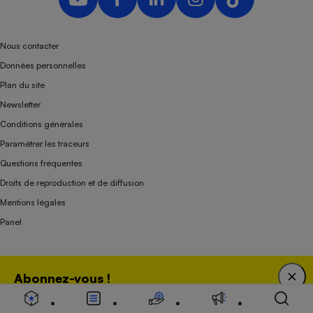
Nous contacter
Données personnelles
Plan du site
Newsletter
Conditions générales
Paramétrer les traceurs
Questions fréquentes
Droits de reproduction et de diffusion
Mentions légales
Panel
Association indépendante de l’État, des syndicats, des producteurs et des
Abonnez-vous !
distributeurs depuis 1951.
Bénéficiez d'une expertise unique tout en soutenant