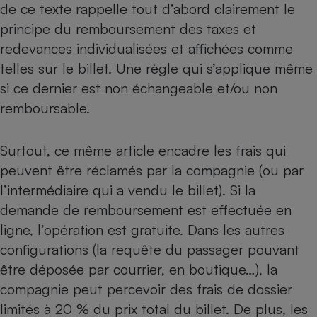
de ce texte rappelle tout d’abord clairement le
Téléphone mobile -
Smartphone
principe du remboursement des taxes et
Plaque de cuisson à
induction
redevances individualisées et affichées comme
telles sur le billet. Une règle qui s’applique même
si ce dernier est non échangeable et/ou non
Climatiseur -
remboursable.
Ventilateur
Surtout, ce même article encadre les frais qui
Antivirus
peuvent être réclamés par la compagnie (ou par
Climatiseur -
l’intermédiaire qui a vendu le billet). Si la
Ventilateur
demande de remboursement est effectuée en
ligne, l’opération est gratuite. Dans les autres
configurations (la requête du passager pouvant
être déposée par courrier, en boutique…), la
compagnie peut percevoir des frais de dossier
limités à 20 % du prix total du billet. De plus, les