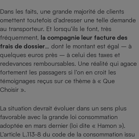
Petit électroménager - U
Dans les faits, une grande majorité de clients
Complément
omettent toutefois d’adresser une telle demande
alimentaire
Mutuelle
au transporteur. Et lorsqu’ils le font, très
Assurance emprunteur
fréquemment,
la compagnie leur facture des
frais de dossier
… dont le montant est égal – à
quelques euros près – à celui des taxes et
Matelas
Champagne
redevances remboursables. Une réalité qui agace
bouteille
Banque en 
fortement les passagers si l’on en croit les
témoignages reçus sur ce thème à « Que
Téléviseur
Antimoustique
Choisir ».
Lave-linge
La situation devrait évoluer dans un sens plus
favorable avec la grande
loi consommation
Radiateur électrique
adoptée en mars dernier
(loi dite « Hamon »).
L’article L.113-8 du code de la consommation issu