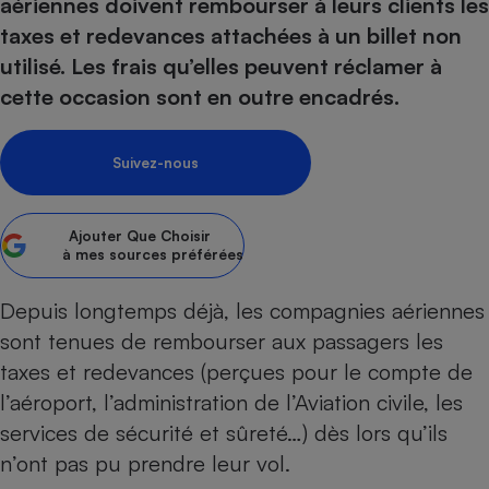
pression
aériennes doivent rembourser à leurs clients les
Choisir son fioul
Assurance
Sécurité - Hygiène
Circulation routière
taxes et redevances attachées à un billet non
Choisir son pellet
Crédit immobilier
Banque - Crédit
Contrôle technique - Rép
utilisé. Les frais qu’elles peuvent réclamer à
Comparateur assurance emprunteur
Maison de retraite
Epargne - Fiscalité
Comparateu
Pièce détachée
cette occasion sont en outre encadrés.
Energie Moins Chère Ensemble
Comparatif réfrigérateur
Comparatif casque audio
Comparatif tondeuse ro
Moto
Comparatif plaque à indu
Comparatif barre de son
Comparatif poêle à gran
Supermarché - Drive
Suivez-nous
Comparatif hotte aspira
Comparatif imprimante m
Comparatif radiateur éle
Électricité - Gaz
Hygiène - Beauté
Comparatif climatiseur m
Comparatif ordinateur p
Ajouter
Que Choisir
Tous les comparateurs
à mes sources préférées
Maladie - Médecine - Mé
Comparatif aspirateur bal
Comparatif ultrabook
Aménagement
Toutes les cartes interactives
Système de santé - Com
Comparatif aspirateur tr
Comparatif tablette tacti
Supermarché - Drive
Bricolage - Jardinage
Depuis longtemps déjà,
les compagnies aériennes
Retraite
Comparatif cafetière au
sont tenues de rembourser aux passagers les
Chauffage
Speedtest - Testez le débit de votre
taxes et redevances
(perçues pour le compte de
Mutuelle
Comparatif robot cuiseu
Image et son
Produit d'entretien
connexion Internet
l’aéroport, l’administration de l’Aviation civile, les
Comparatif centrale vap
Comparateur auto
Informatique
Sécurité domestique
services de sécurité et sûreté…) dès lors qu’ils
Internet
n’ont pas pu prendre leur vol.
Gros électroménager
Téléphonie