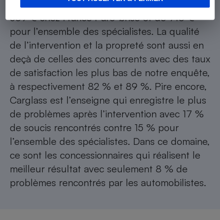
pare-brise s’élève à 806 € alors qu’il est de
569 € chez France Pare-brise et de 710 €
pour l’ensemble des spécialistes. La qualité
de l’intervention et la propreté sont aussi en
deçà de celles des concurrents avec des taux
de satisfaction les plus bas de notre enquête,
à respectivement 82 % et 89 %. Pire encore,
Carglass est l’enseigne qui enregistre le plus
de problèmes après l’intervention avec 17 %
de soucis rencontrés contre 15 % pour
l’ensemble des spécialistes. Dans ce domaine,
ce sont les concessionnaires qui réalisent le
meilleur résultat avec seulement 8 % de
problèmes rencontrés par les automobilistes.