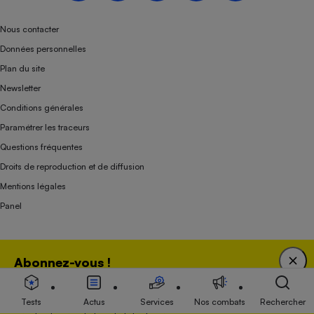
Nous contacter
Données personnelles
Plan du site
Newsletter
Conditions générales
Paramétrer les traceurs
Questions fréquentes
Droits de reproduction et de diffusion
Mentions légales
Panel
Association indépendante de l’État, des syndicats, des producteurs et des
Abonnez-vous !
distributeurs depuis 1951.
Bénéficiez d'une expertise unique tout en soutenant
une association 100 % indépendante de l'Etat, des
Tests
Actus
Services
Nos combats
Rechercher