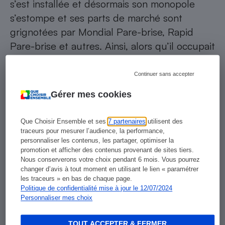
s’est installée et désormais son monopole
s’estompe et ses parts de marché sont
grignotées par Mondial Pare-brise, Rapid
Pare-brise et autres. Ainsi, alors qu’il occupait
en 2016 38 % de part de marché au sein des
réseaux spécialisés, Carglass n’atteint
Continuer sans accepter
aujourd’hui que 27 %. Ce déclin, il le doit
Gérer mes cookies
peut-être à l’insatisfaction que ses
interventions génèrent selon nos répondants.
Que Choisir Ensemble et ses
7 partenaires
utilisent des
Déjà, les prix pratiqués sont critiqués par
traceurs pour mesurer l’audience, la performance,
personnaliser les contenus, les partager, optimiser la
24 % de ses clients, c’est deux fois plus que
promotion et afficher des contenus provenant de sites tiers.
pour les autres intervenants ! Il faut dire que,
Nous conserverons votre choix pendant 6 mois. Vous pourrez
changer d’avis à tout moment en utilisant le lien « paramétrer
même si 49 % des clients ne connaissent
les traceurs » en bas de chaque page.
jamais le montant de l’intervention, le vitrier
Politique de confidentialité mise à jour le 12/07/2024
Personnaliser mes choix
est le plus cher des spécialistes : en
moyenne, le coût du remplacement d’un
TOUT ACCEPTER & FERMER