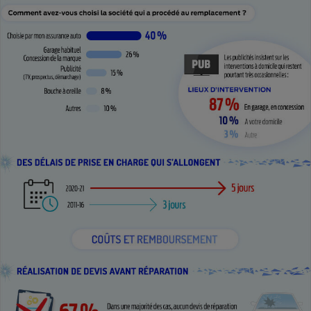
Téléphone mobile -
Smartphone
Plaque de cuisson à
induction
Climatiseur -
Ventilateur
Antivirus
Climatiseur -
Ventilateur