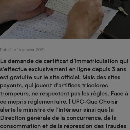
pression
Choisir son fioul
Assurance
Sécurité - Hygiène
Circulation routière
Choisir son pellet
Crédit immobilier
Banque - Crédit
Contrôle technique - Rép
Comparateur assurance emprunteur
Maison de retraite
Epargne - Fiscalité
Comparateu
Pièce détachée
Energie Moins Chère Ensemble
Comparatif réfrigérateur
Comparatif casque audio
Comparatif tondeuse ro
Moto
Comparatif plaque à indu
Comparatif barre de son
Comparatif poêle à gran
Supermarché - Drive
Publié le 16 janvier 2021
Comparatif hotte aspira
Comparatif imprimante m
Comparatif radiateur éle
Électricité - Gaz
Hygiène - Beauté
La demande de certificat d’immatriculation qui
Comparatif climatiseur m
Comparatif ordinateur p
Tous les comparateurs
s’effectue exclusivement en ligne depuis 3 ans
Maladie - Médecine - Mé
Comparatif aspirateur bal
Comparatif ultrabook
Aménagement
est gratuite sur le site officiel. Mais des sites
Toutes les cartes interactives
Système de santé - Com
Comparatif aspirateur tr
Comparatif tablette tacti
Supermarché - Drive
Bricolage - Jardinage
payants, qui jouent d’artifices tricolores
Retraite
Comparatif cafetière au
Chauffage
trompeurs, ne respectent pas les règles. Face à
Speedtest - Testez le débit de votre
Mutuelle
Comparatif robot cuiseu
ce mépris réglementaire, l’UFC-Que Choisir
Image et son
Produit d'entretien
connexion Internet
Comparatif centrale vap
Comparateur auto
alerte le ministre de l’Intérieur ainsi que la
Informatique
Sécurité domestique
Direction générale de la concurrence, de la
Internet
consommation et de la répression des fraudes
Gros électroménager
Téléphonie