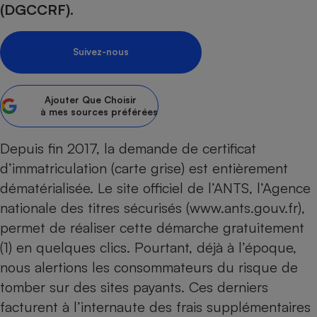
(DGCCRF).
Petit électroménager - U
Complément
alimentaire
Suivez-nous
Mutuelle
Assurance emprunteur
Ajouter
Que Choisir
à mes sources préférées
Matelas
Champagne
Depuis fin 2017, la demande de certificat
bouteille
Banque en 
d’immatriculation (carte grise) est entièrement
Téléviseur
dématérialisée. Le site officiel de l’ANTS, l’Agence
Antimoustique
nationale des titres sécurisés (
www.ants.gouv.fr
),
Lave-linge
permet de réaliser cette démarche gratuitement
(1) en quelques clics. Pourtant, déjà à l’époque,
nous alertions les consommateurs du risque de
Radiateur électrique
tomber sur des sites payants
. Ces derniers
facturent à l’internaute des frais supplémentaires