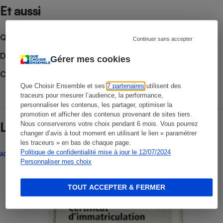
Et aussi
Que faire en cas de litige ?
Continuer sans accepter
Découvrir le forum
Gérer mes cookies
Consulter nos Actualités
Que Choisir Ensemble et ses
7 partenaires
utilisent des
traceurs pour mesurer l’audience, la performance,
personnaliser les contenus, les partager, optimiser la
promotion et afficher des contenus provenant de sites tiers.
Lire aussi
Nous conserverons votre choix pendant 6 mois. Vous pourrez
changer d’avis à tout moment en utilisant le lien « paramétrer
les traceurs » en bas de chaque page.
Politique de confidentialité mise à jour le 12/07/2024
ACTUALITÉ
Personnaliser mes choix
TOUT ACCEPTER & FERMER