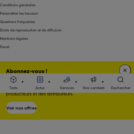
Conditions générales
Paramétrer les traceurs
Questions fréquentes
Droits de reproduction et de diffusion
Mentions légales
Panel
Association indépendante de l’État, des syndicats, des producteurs et des
Abonnez-vous !
distributeurs depuis 1951.
Bénéficiez d'une expertise unique tout en soutenant
une association 100 % indépendante de l'Etat, des
Tests
Actus
Services
Nos combats
Rechercher
producteurs et des distributeurs.
Voir nos offres
S’abonner